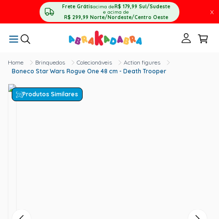
Frete Grátis
acima de
R$ 179,99
Sul/Sudeste
X
e acima de
R$ 299,99
Norte/Nordeste/Centro Oeste
Brinquedos
Colecionáveis
Action figures
Boneco Star Wars Rogue One 48 cm - Death Trooper
Produtos Similares