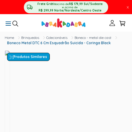
Frete Grátis
acima de
R$ 179,99
Sul/Sudeste
X
e acima de
R$ 299,99
Norte/Nordeste/Centro Oeste
Brinquedos
Colecionáveis
Boneco - metal die cast
Boneco Metal DTC 6 Cm Esquadrão Suicida - Coringa Black
Produtos Similares