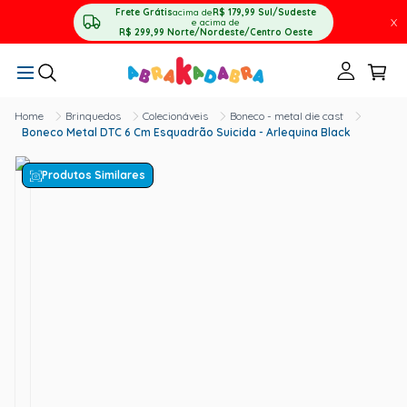
Frete Grátis
acima de
R$ 179,99
Sul/Sudeste
X
e acima de
R$ 299,99
Norte/Nordeste/Centro Oeste
Brinquedos
Colecionáveis
Boneco - metal die cast
Boneco Metal DTC 6 Cm Esquadrão Suicida - Arlequina Black
Produtos Similares