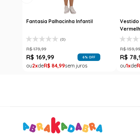
Fantasia Palhacinha Infantil
Vestido 
Vermelh
(0)
R$
179
,
99
R$
159
,
9
R$
169
,
99
R$
78
,
6
% OFF
2
R$
84
,
99
1
R