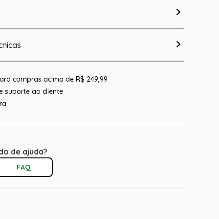
cnicas
 para compras acima de R$ 249,99
 suporte ao cliente
ra
do de ajuda?
FAQ