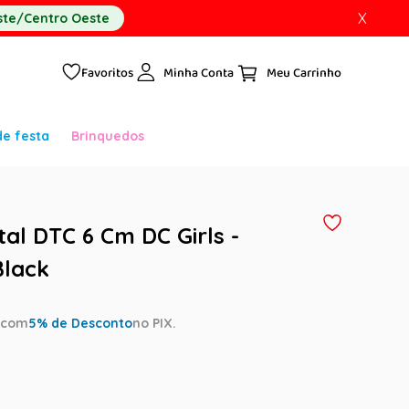
X
te/Centro Oeste
Favoritos
Minha Conta
de festa
Brinquedos
al DTC 6 Cm DC Girls -
Black
a
com
5
% de Desconto
no PIX.