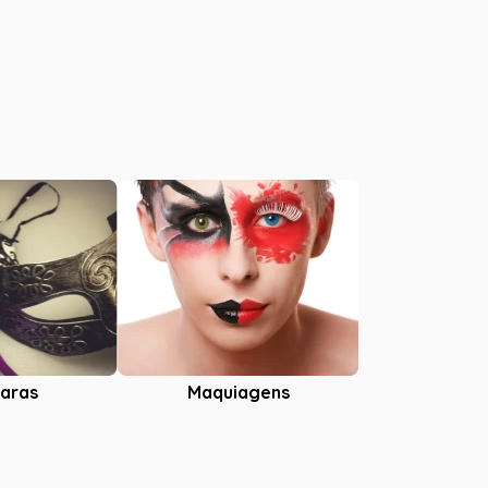
aras
Maquiagens