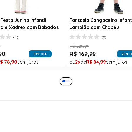
Festa Junina Infantil
Fantasia Cangaceiro Infant
o e Xadrex com Babados
Lampião com Chapéu
(0)
(0)
9
R$
229
,
99
90
R$
169
,
99
51
% OFF
26
% O
$
78
,
90
2
R$
84
,
99