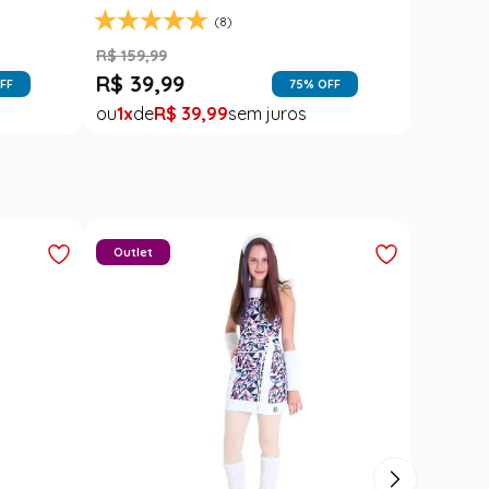
(8)
R$
159
,
99
R$
39
,
99
FF
75
% OFF
1
R$
39
,
99
Outlet