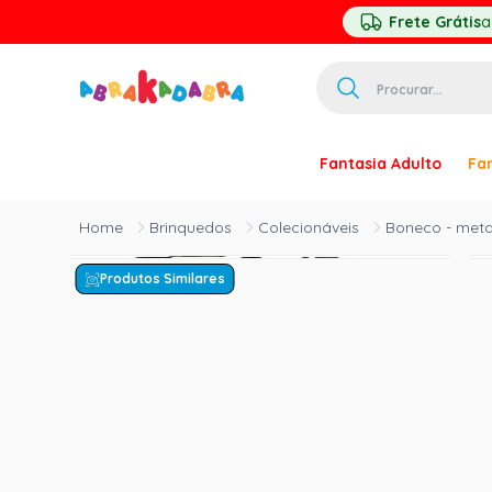
Frete Grátis
a
Procurar...
TERMOS MAIS 
Fantasia Adulto
Fan
1
º
homem ar
2
º
princesa
Brinquedos
Colecionáveis
Boneco - metal
3
º
pirata
Produtos Similares
4
º
paquita
5
º
harry pott
6
º
palhaço
7
º
kpop
8
º
branca ne
9
º
toy story