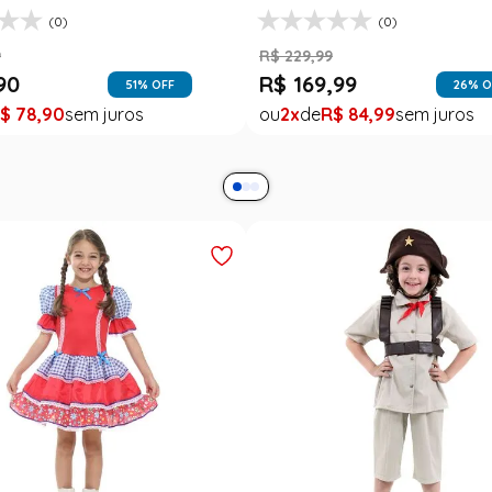
(0)
(0)
9
R$
229
,
99
90
R$
169
,
99
51
% OFF
26
% O
$
78
,
90
2
R$
84
,
99