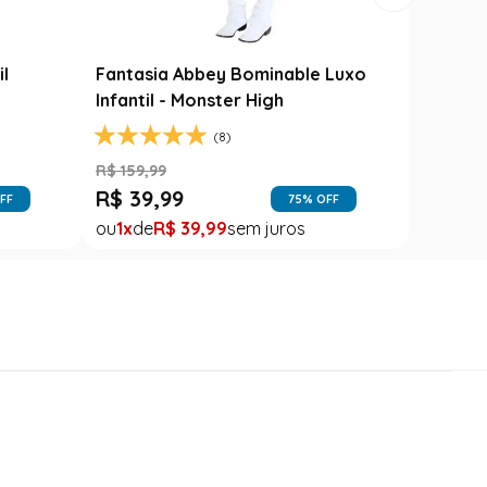
il
Fantasia Abbey Bominable Luxo
Infantil - Monster High
(8)
R$
159
,
99
R$
39
,
99
FF
75
% OFF
1
R$
39
,
99