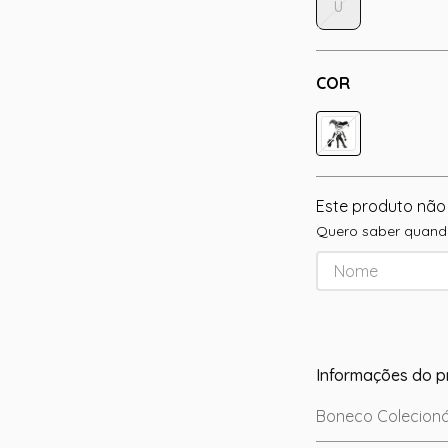
U
COR
Este produto não
Quero saber quando
Informações do p
Boneco Colecionáv