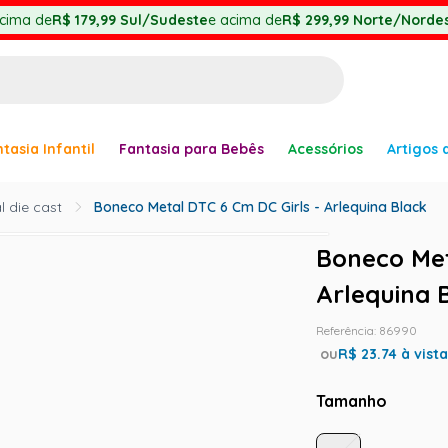
cima de
R$ 179,99
Sul/Sudeste
e acima de
R$ 299,99
Norte/Nordes
BUSCADOS
tasia Infantil
Fantasia para Bebês
Acessórios
Artigos 
anha
 die cast
Boneco Metal DTC 6 Cm DC Girls - Arlequina Black
Boneco Met
Arlequina 
er
Referência
:
86990
ou
R$
23.74
à vist
Tamanho
ve