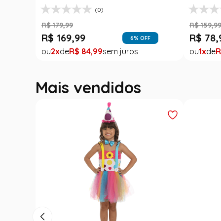
(0)
R$
179
,
99
R$
159
,
9
R$
169
,
99
R$
78
,
6
% OFF
2
R$
84
,
99
1
R
Mais vendidos