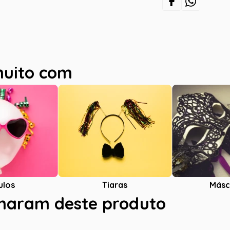
muito com
ulos
Tiaras
Másc
charam deste produto