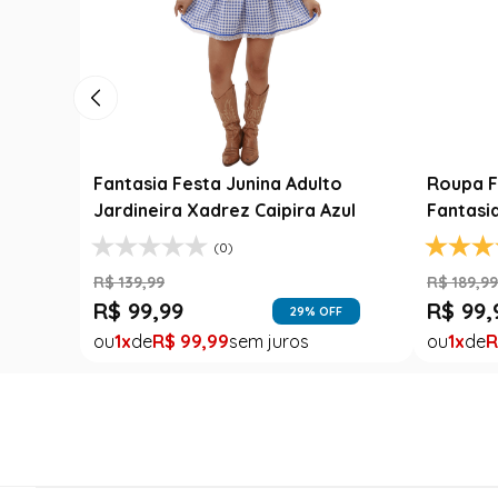
Luxo
Fantasia Festa Junina Adulto
Roupa F
Jardineira Xadrez Caipira Azul
Fantasi
(0)
R$
139
,
99
R$
189
,
9
R$
99
,
99
R$
99
,
FF
29
% OFF
1
R$
99
,
99
1
R