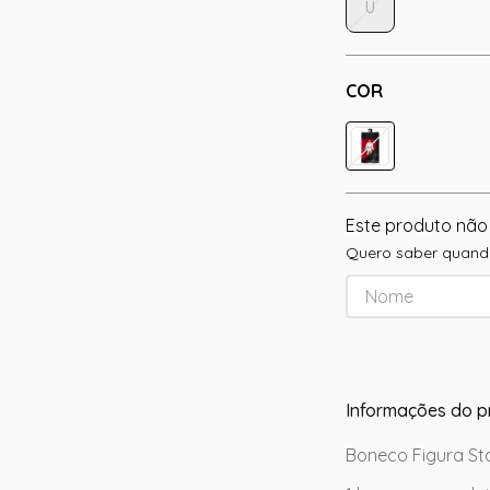
U
COR
Este produto não
Quero saber quando
Informações do p
Boneco Figura Sta