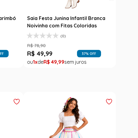
Carimbó
Saia Festa Junina Infantil Branca
l
Noivinha com Fitas Coloridas
(0)
R$
78
,
90
R$
49
,
99
FF
37
% OFF
1
R$
49
,
99