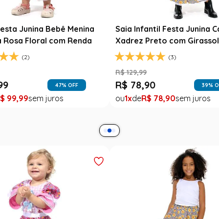
esta Junina Bebê Menina
Saia Infantil Festa Junina 
a Rosa Floral com Renda
Xadrez Preto com Girasso
(2)
(3)
9
R$
129
,
99
99
R$
78
,
90
47
% OFF
39
% O
$
99
,
99
1
R$
78
,
90