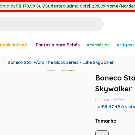
cima de
R$ 179,99
Sul/Sudeste
e acima de
R$ 299,99
Norte/Nordes
BUSCADOS
tasia Infantil
Fantasia para Bebês
Acessórios
Artigos 
anha
Boneco Star Wars The Black Series - Luke Skywalker
Boneco Sta
Skywalker
er
Referência
:
86787
ou
R$
47.49
à vist
Tamanho
ve