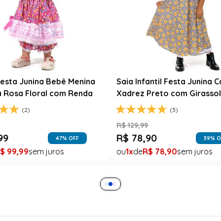
esta Junina Bebê Menina
Saia Infantil Festa Junina 
a Rosa Floral com Renda
Xadrez Preto com Girasso
(2)
(3)
9
R$
129
,
99
99
R$
78
,
90
47
% OFF
39
% O
$
99
,
99
1
R$
78
,
90