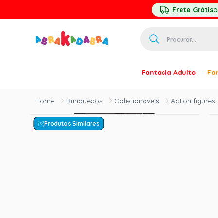
Frete Grátis
a
Procurar...
TERMOS MAIS 
Fantasia Adulto
Fan
1
º
homem ar
2
º
princesa
Brinquedos
Colecionáveis
Action figures
3
º
pirata
Produtos Similares
4
º
paquita
5
º
harry pott
6
º
palhaço
7
º
kpop
8
º
branca ne
9
º
toy story