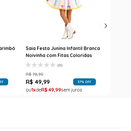
Carimbó
Saia Festa Junina Infantil Branca
l
Noivinha com Fitas Coloridas
(0)
R$
78
,
90
R$
49
,
99
FF
37
% OFF
1
R$
49
,
99