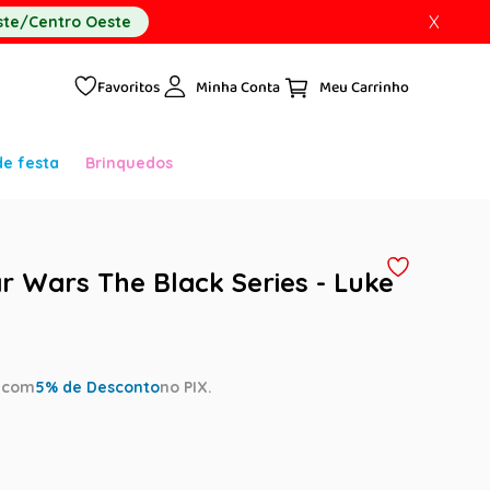
X
te/Centro Oeste
Favoritos
Minha Conta
de festa
Brinquedos
r Wars The Black Series - Luke
a
com
5
% de Desconto
no PIX.