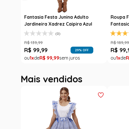
Luxo
Fantasia Festa Junina Adulto
Roupa F
Jardineira Xadrez Caipira Azul
Fantasi
(0)
R$
139
,
99
R$
189
,
9
R$
99
,
99
R$
99
,
FF
29
% OFF
1
R$
99
,
99
1
R
Mais vendidos