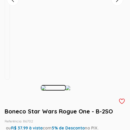
Boneco Star Wars Rogue One - B-2SO
Referência
:
86702
ou
R$
37.99
à vista
com
5
% de Desconto
no PIX.