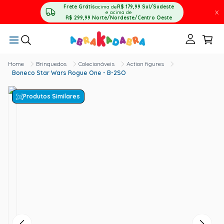
Frete Grátis
acima de
R$ 179,99
Sul/Sudeste
X
e acima de
R$ 299,99
Norte/Nordeste/Centro Oeste
Brinquedos
Colecionáveis
Action figures
Boneco Star Wars Rogue One - B-2SO
Produtos Similares