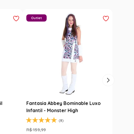
Outlet
il
Fantasia Abbey Bominable Luxo
Infantil - Monster High
(8)
R$
159
,
99