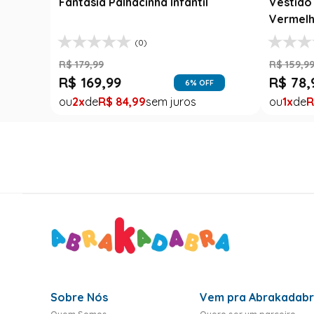
Fantasia Palhacinha Infantil
Vestido 
Vermelh
(0)
R$
179
,
99
R$
159
,
9
R$
169
,
99
R$
78
,
6
% OFF
2
R$
84
,
99
1
R
Sobre Nós
Vem pra Abrakadab