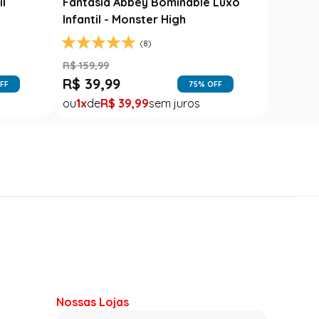
il
Fantasia Abbey Bominable Luxo
Infantil - Monster High
(8)
R$
159
,
99
R$
39
,
99
FF
75
% OFF
1
R$
39
,
99
Nossas Lojas