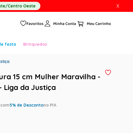
X
te/Centro Oeste
Favoritos
Minha Conta
de festa
Brinquedos
stiça
ura 15 cm Mulher Maravilha -
 Liga da Justiça
a
com
5
% de Desconto
no PIX.