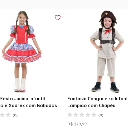
Festa Junina Infantil
Fantasia Cangaceiro Infant
o e Xadrex com Babados
Lampião com Chapéu
(0)
(0)
9
R$
229
,
99