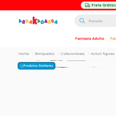
Frete Grátis
a
Procurar...
TERMOS MAIS 
Fantasia Adulto
Fan
1
º
homem ar
2
º
princesa
Brinquedos
Colecionáveis
Action figures
3
º
pirata
Produtos Similares
4
º
paquita
5
º
harry pott
6
º
palhaço
7
º
kpop
8
º
branca ne
9
º
toy story