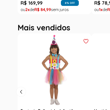
R$
169
,
99
R$
78
,
6
% OFF
2
R$
84
,
99
1
R
Mais vendidos