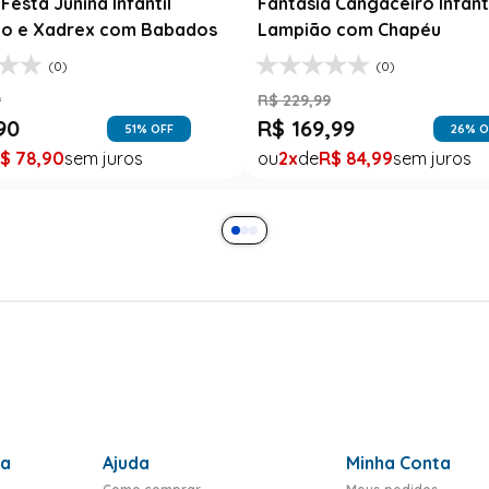
Festa Junina Infantil
Fantasia Cangaceiro Infant
o e Xadrex com Babados
Lampião com Chapéu
(0)
(0)
9
R$
229
,
99
90
R$
169
,
99
51
% OFF
26
% O
$
78
,
90
2
R$
84
,
99
ra
Ajuda
Minha Conta