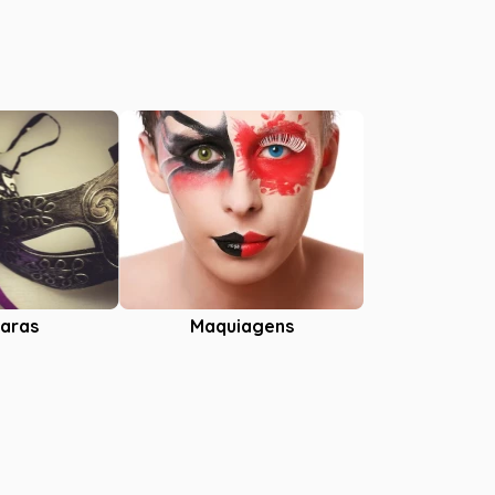
aras
Maquiagens