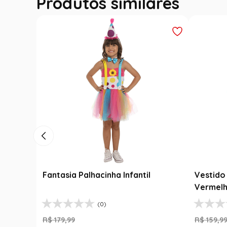
Produtos similares
Fantasia Palhacinha Infantil
Vestido 
Vermelh
(0)
R$
179
,
99
R$
159
,
9