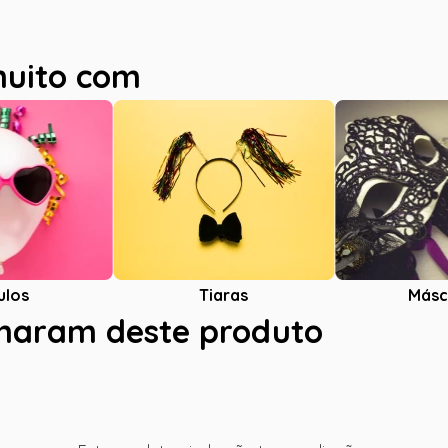
muito com
ulos
Tiaras
Másc
charam deste produto