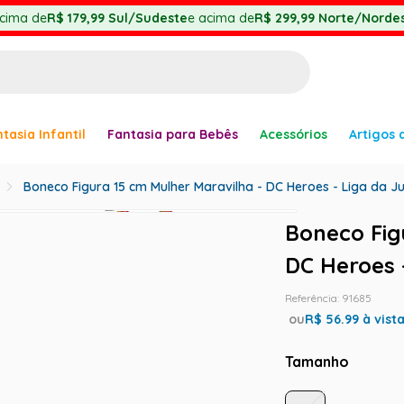
cima de
R$ 179,99
Sul/Sudeste
e acima de
R$ 299,99
Norte/Nordes
BUSCADOS
tasia Infantil
Fantasia para Bebês
Acessórios
Artigos 
anha
Boneco Figura 15 cm Mulher Maravilha - DC Heroes - Liga da Ju
Boneco Fig
DC Heroes -
er
Referência
:
91685
ou
R$
56.99
à vist
Tamanho
ve