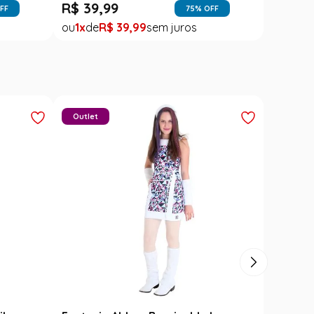
R$
39
,
99
FF
75
% OFF
1
R$
39
,
99
Outlet