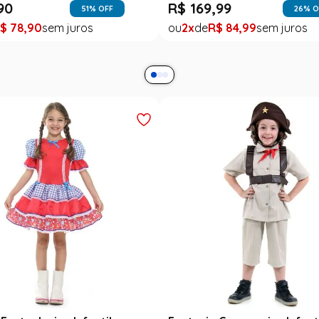
90
R$
169
,
99
51
% OFF
26
% O
$
78
,
90
2
R$
84
,
99