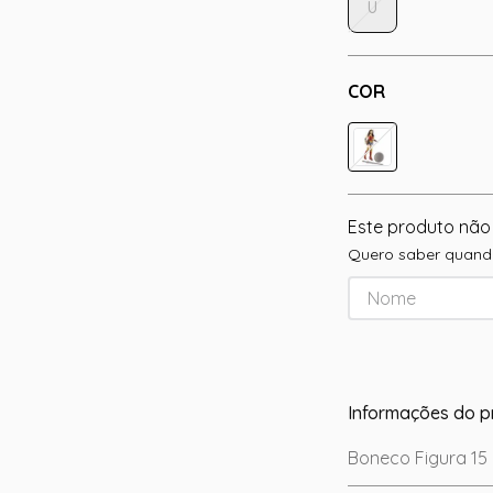
U
COR
Este produto não
Quero saber quando
Informações do p
Boneco Figura 15 