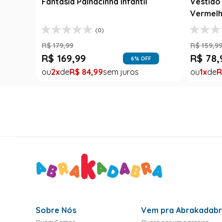
Fantasia Palhacinha Infantil
Vestido 
Vermelh
(0)
R$
179
,
99
R$
159
,
9
R$
169
,
99
R$
78
,
6
% OFF
2
R$
84
,
99
1
R
Sobre Nós
Vem pra Abrakadab