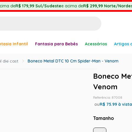
cima de
R$ 179,99
Sul/Sudeste
e acima de
R$ 299,99
Norte/Nordes
BUSCADOS
tasia Infantil
Fantasia para Bebês
Acessórios
Artigos 
anha
 die cast
Boneco Metal DTC 10 Cm Spider-Man - Venom
Boneco Met
Venom
Referência
:
87008
er
ou
R$
75.99
à vist
Tamanho
ve