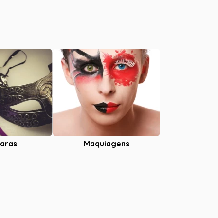
aras
Maquiagens