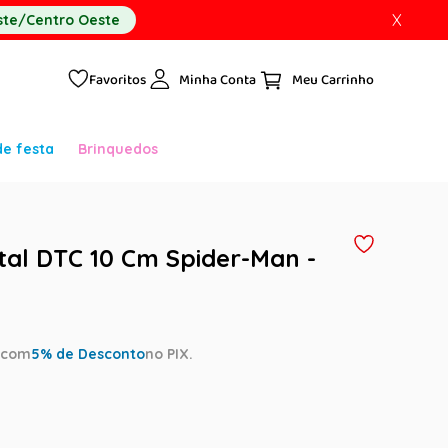
X
te/Centro Oeste
Favoritos
Minha Conta
de festa
Brinquedos
al DTC 10 Cm Spider-Man -
a
com
5
% de Desconto
no PIX.