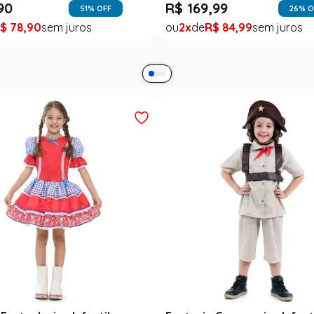
90
R$
169
,
99
51
% OFF
26
% O
$
78
,
90
2
R$
84
,
99