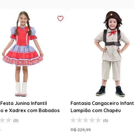
Festa Junina Infantil
Fantasia Cangaceiro Infant
o e Xadrex com Babados
Lampião com Chapéu
(0)
(0)
9
R$
229
,
99