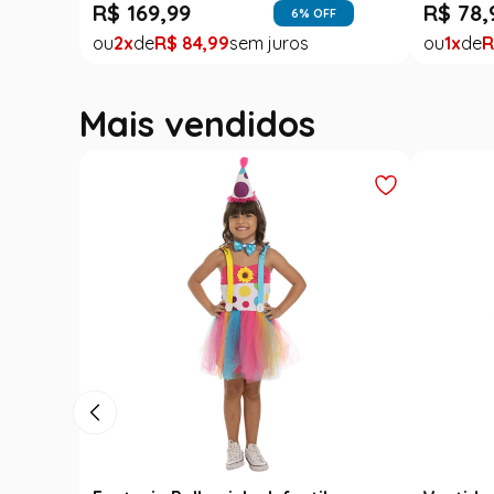
R$
169
,
99
R$
78
,
6
% OFF
2
R$
84
,
99
1
R
Mais vendidos