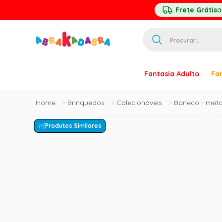
Frete Grátis
a
Procurar...
TERMOS MAIS 
Fantasia Adulto
Fan
1
º
homem ar
2
º
princesa
Brinquedos
Colecionáveis
Boneco - metal
3
º
pirata
Produtos Similares
4
º
mascara
5
º
paquita
6
º
harry pott
7
º
palhaço
8
º
kpop
9
º
branca ne