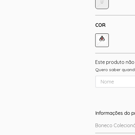
U
COR
Este produto não
Quero saber quando
Informações do p
Boneco Colecioná