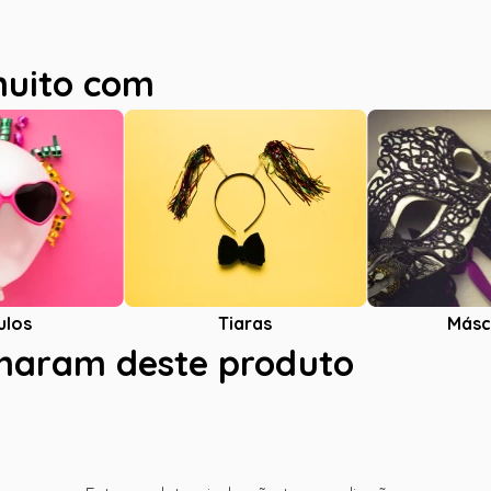
muito com
ulos
Tiaras
Másc
charam deste produto