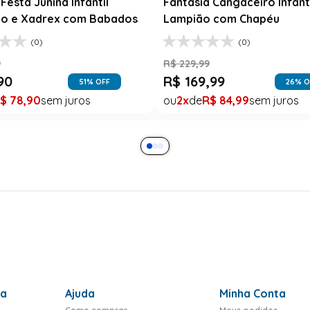
Festa Junina Infantil
Fantasia Cangaceiro Infant
o e Xadrex com Babados
Lampião com Chapéu
(0)
(0)
9
R$
229
,
99
90
R$
169
,
99
51
% OFF
26
% O
$
78
,
90
2
R$
84
,
99
ra
Ajuda
Minha Conta