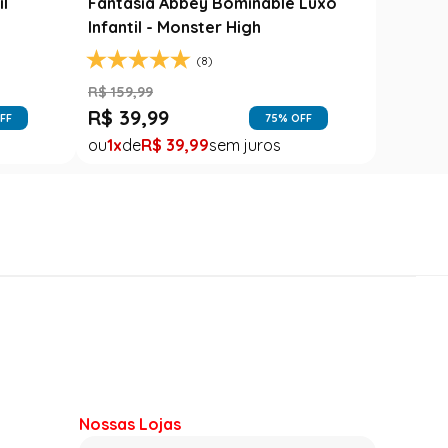
il
Fantasia Abbey Bominable Luxo
Infantil - Monster High
(8)
R$
159
,
99
R$
39
,
99
FF
75
% OFF
1
R$
39
,
99
Nossas Lojas