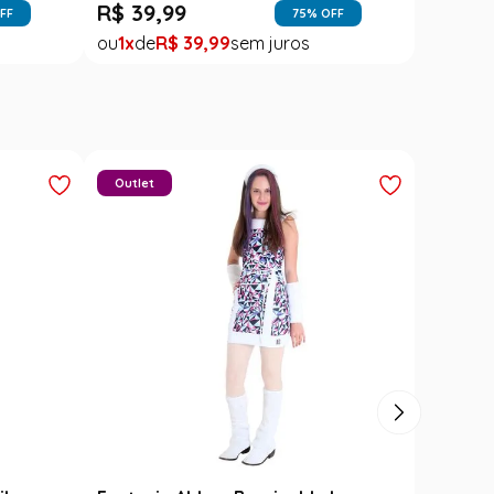
R$
39
,
99
FF
75
% OFF
1
R$
39
,
99
Outlet