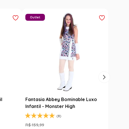
Outlet
il
Fantasia Abbey Bominable Luxo
Infantil - Monster High
(8)
R$
159
,
99