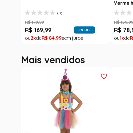
Vermelh
(0)
R$
179
,
99
R$
159
,
9
R$
169
,
99
R$
78
,
6
% OFF
2
R$
84
,
99
1
R
Mais vendidos