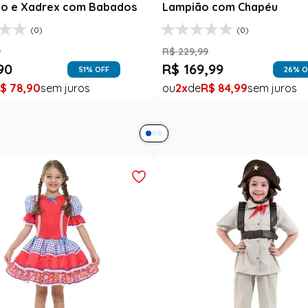
o e Xadrex com Babados
Lampião com Chapéu
(0)
(0)
9
R$
229
,
99
90
R$
169
,
99
51
% OFF
26
% O
$
78
,
90
2
R$
84
,
99