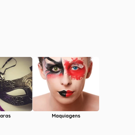
aras
Maquiagens