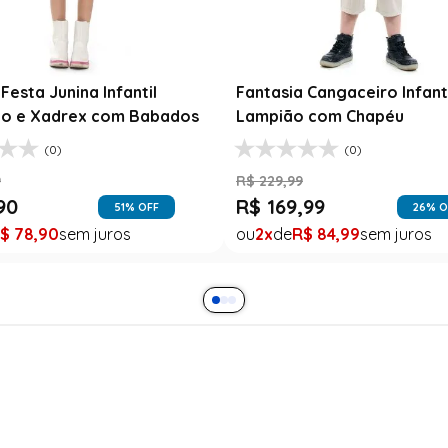
Festa Junina Infantil
Fantasia Cangaceiro Infant
o e Xadrex com Babados
Lampião com Chapéu
(0)
(0)
9
R$
229
,
99
90
R$
169
,
99
51
% OFF
26
% O
$
78
,
90
2
R$
84
,
99