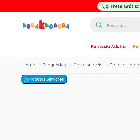
Frete Grátis
a
Procurar...
TERMOS MAIS 
Fantasia Adulto
Fan
1
º
homem ar
2
º
princesa
Brinquedos
Colecionáveis
Boneco - metal
3
º
palhaço
Produtos Similares
4
º
pirata
5
º
mascara
6
º
paquita
7
º
harry pott
8
º
kpop
9
º
branca ne