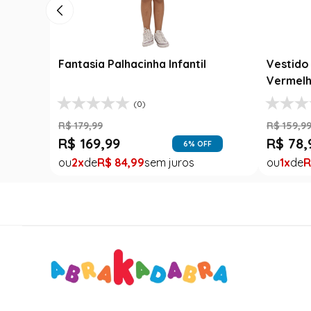
Fantasia Palhacinha Infantil
Vestido 
Vermelh
(0)
R$
179
,
99
R$
159
,
9
R$
169
,
99
R$
78
,
6
% OFF
2
R$
84
,
99
1
R