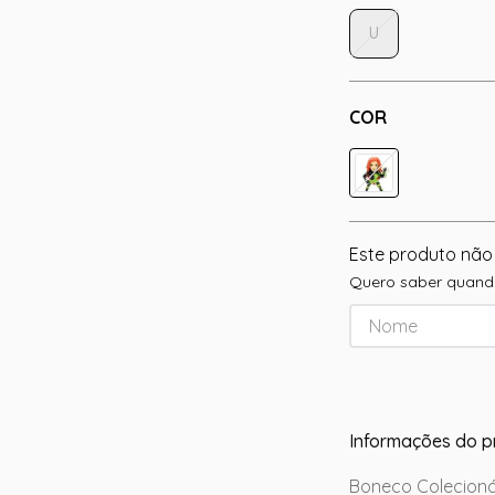
U
COR
Este produto não
Quero saber quando
Informações do p
Boneco Colecionáve