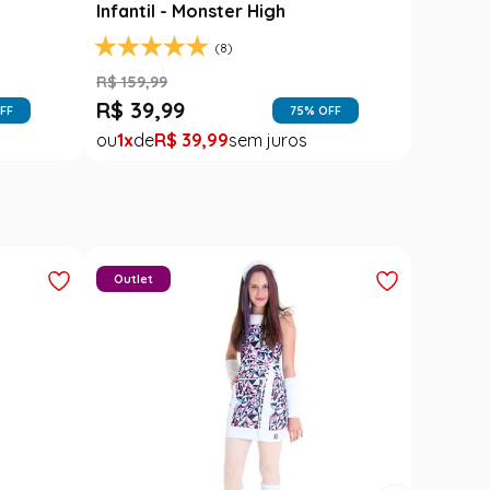
Infantil - Monster High
(8)
R$
159
,
99
R$
39
,
99
FF
75
% OFF
1
R$
39
,
99
Outlet