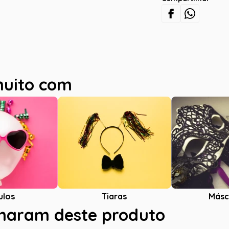
muito com
ulos
Tiaras
Másc
charam deste produto