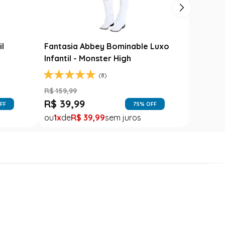
il
Fantasia Abbey Bominable Luxo
Infantil - Monster High
(8)
R$
159
,
99
R$
39
,
99
FF
75
% OFF
1
R$
39
,
99