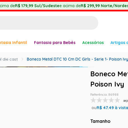
cima de
R$ 179,99
Sul/Sudeste
e acima de
R$ 299,99
Norte/Nordes
BUSCADOS
tasia Infantil
Fantasia para Bebês
Acessórios
Artigos 
anha
 die cast
Boneco Metal DTC 10 Cm DC Girls - Serie 1- Poison Iv
Boneco Meta
Poison Ivy
Referência
:
86988
sej
er
ou
R$
47.49
à vist
Tamanho
ve