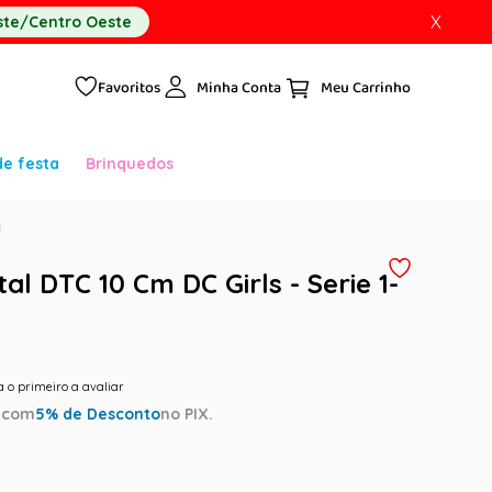
X
te/Centro Oeste
Favoritos
Minha Conta
de festa
Brinquedos
y
l DTC 10 Cm DC Girls - Serie 1-
a o primeiro a avaliar
a
com
5
% de Desconto
no PIX.