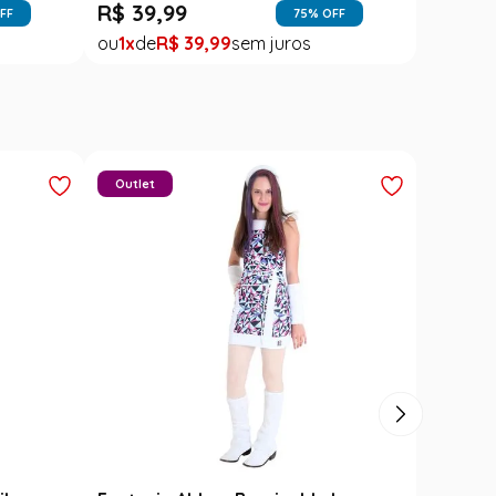
R$
39
,
99
FF
75
% OFF
1
R$
39
,
99
Outlet