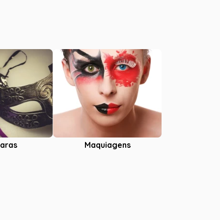
aras
Maquiagens