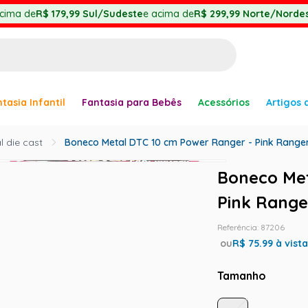
cima de
R$ 179,99
Sul/Sudeste
e acima de
R$ 299,99
Norte/Nordes
BUSCADOS
tasia Infantil
Fantasia para Bebês
Acessórios
Artigos 
anha
 die cast
Boneco Metal DTC 10 cm Power Ranger - Pink Range
Boneco Met
Pink Range
Referência
:
87206
er
ou
R$
75.99
à vist
Tamanho
ve