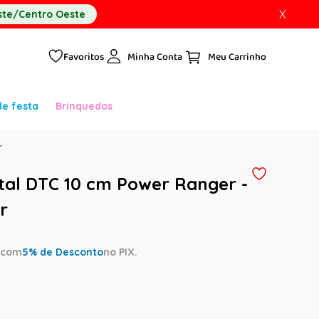
X
te/Centro Oeste
Favoritos
Minha Conta
de festa
Brinquedos
r
al DTC 10 cm Power Ranger -
r
a
com
5
% de Desconto
no PIX.