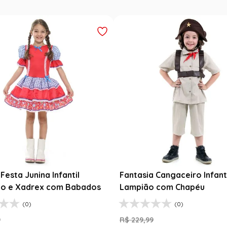
Festa Junina Infantil
Fantasia Cangaceiro Infant
o e Xadrex com Babados
Lampião com Chapéu
(0)
(0)
9
R$
229
,
99