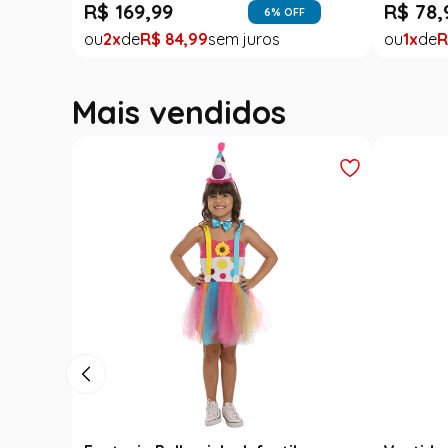
R$
169
,
99
R$
78
,
6
% OFF
2
R$
84
,
99
1
R
Mais vendidos