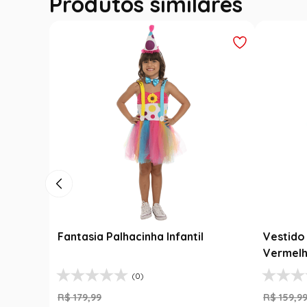
Produtos similares
Fantasia Palhacinha Infantil
Vestido 
Vermelh
(0)
R$
179
,
99
R$
159
,
9