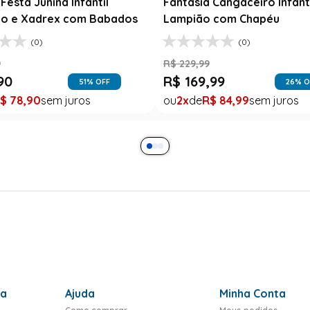
Festa Junina Infantil
Fantasia Cangaceiro Infant
o e Xadrex com Babados
Lampião com Chapéu
(0)
(0)
9
R$
229
,
99
90
R$
169
,
99
51
% OFF
26
% O
$
78
,
90
2
R$
84
,
99
ra
Ajuda
Minha Conta