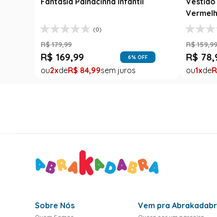
Fantasia Palhacinha Infantil
Vestido 
Vermelh
(0)
R$
179
,
99
R$
159
,
9
R$
169
,
99
R$
78
,
6
% OFF
2
R$
84
,
99
1
R
Sobre Nós
Vem pra Abrakadab