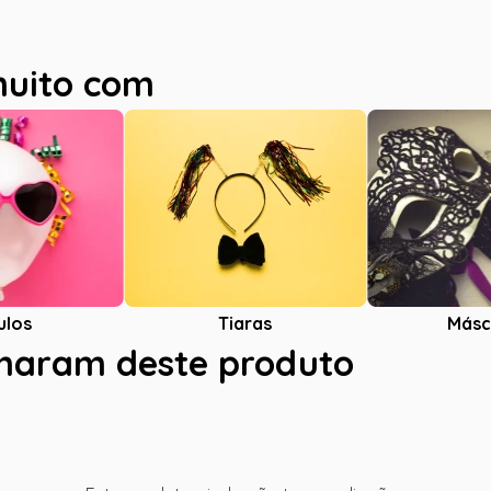
muito com
ulos
Tiaras
Másc
charam deste produto