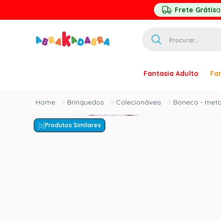
Frete Grátis
a
Procurar...
TERMOS MAIS 
Fantasia Adulto
Fan
1
º
homem ar
2
º
princesa
Brinquedos
Colecionáveis
Boneco - metal
3
º
pirata
Produtos Similares
4
º
mascara
5
º
paquita
6
º
harry pott
7
º
palhaço
8
º
kpop
9
º
branca ne