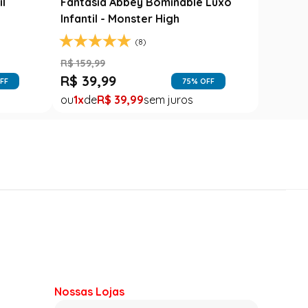
il
Fantasia Abbey Bominable Luxo
Infantil - Monster High
(8)
R$
159
,
99
R$
39
,
99
FF
75
% OFF
1
R$
39
,
99
Nossas Lojas