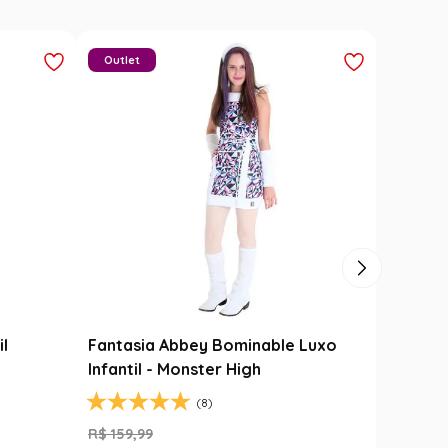
Outlet
il
Fantasia Abbey Bominable Luxo
Infantil - Monster High
(8)
R$
159
,
99