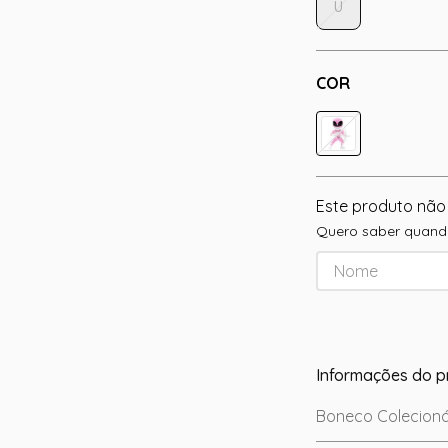
U
COR
Este produto não
Quero saber quando
Informações do p
Boneco Colecioná