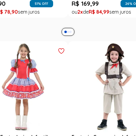
90
R$
169
,
99
51
% OFF
26
% O
$
78
,
90
2
R$
84
,
99