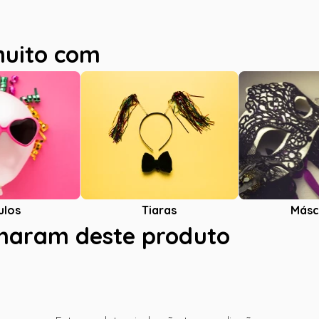
muito com
ulos
Tiaras
Másc
charam deste produto