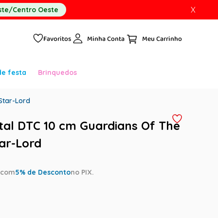
X
te/Centro Oeste
Favoritos
Minha Conta
de festa
Brinquedos
Star-Lord
al DTC 10 cm Guardians Of The
tar-Lord
a
com
5
% de Desconto
no PIX.