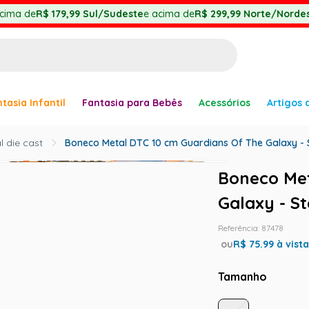
cima de
R$ 179,99
Sul/Sudeste
e acima de
R$ 299,99
Norte/Nordes
BUSCADOS
tasia Infantil
Fantasia para Bebês
Acessórios
Artigos 
anha
 die cast
Boneco Metal DTC 10 cm Guardians Of The Galaxy - 
Boneco Met
Galaxy - S
er
Referência
:
87478
ou
R$
75.99
à vist
Tamanho