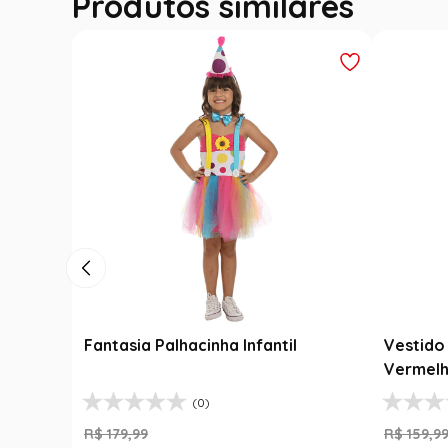
Produtos similares
Fantasia Palhacinha Infantil
Vestido 
Vermelh
(0)
R$
179
,
99
R$
159
,
9