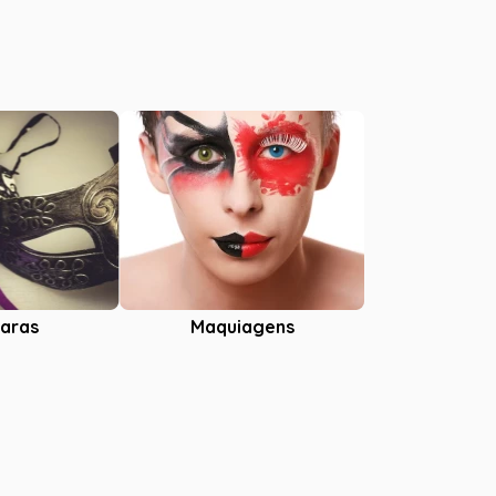
aras
Maquiagens