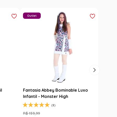
Outlet
il
Fantasia Abbey Bominable Luxo
Infantil - Monster High
(8)
R$
159
,
99