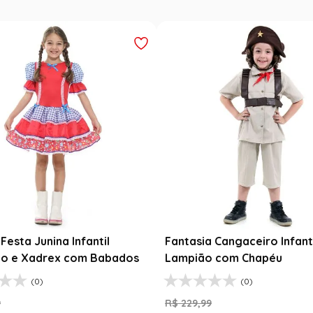
Festa Junina Infantil
Fantasia Cangaceiro Infant
o e Xadrex com Babados
Lampião com Chapéu
(0)
(0)
9
R$
229
,
99