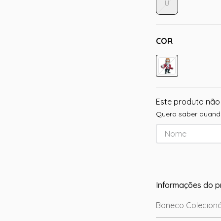
U
COR
Este produto não
Quero saber quando
Informações do p
Boneco Colecioná