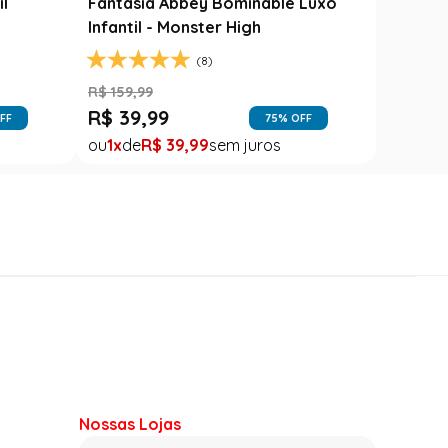
il
Fantasia Abbey Bominable Luxo
Infantil - Monster High
(8)
R$
159
,
99
R$
39
,
99
FF
75
% OFF
1
R$
39
,
99
Nossas Lojas