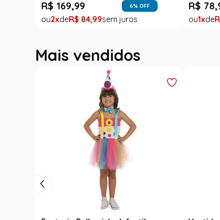
R$
169
,
99
R$
78
,
6
% OFF
2
R$
84
,
99
1
R
Mais vendidos