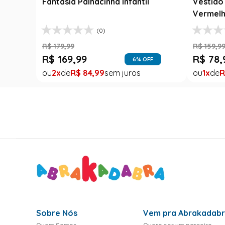
Fantasia Palhacinha Infantil
Vestido 
Vermelh
(0)
R$
179
,
99
R$
159
,
9
R$
169
,
99
R$
78
,
6
% OFF
2
R$
84
,
99
1
R
Sobre Nós
Vem pra Abrakadab