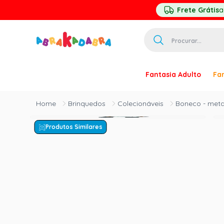
Frete Grátis
a
Procurar...
TERMOS MAIS 
Fantasia Adulto
Fan
1
º
homem ar
2
º
princesa
Brinquedos
Colecionáveis
Boneco - metal
3
º
pirata
Produtos Similares
4
º
paquita
5
º
harry pott
6
º
mascara
7
º
palhaço
8
º
kpop
9
º
rumi