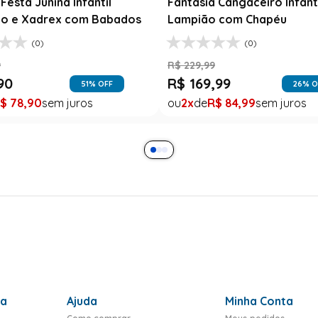
Festa Junina Infantil
Fantasia Cangaceiro Infant
o e Xadrex com Babados
Lampião com Chapéu
(0)
(0)
9
R$
229
,
99
90
R$
169
,
99
51
% OFF
26
% O
$
78
,
90
2
R$
84
,
99
ra
Ajuda
Minha Conta