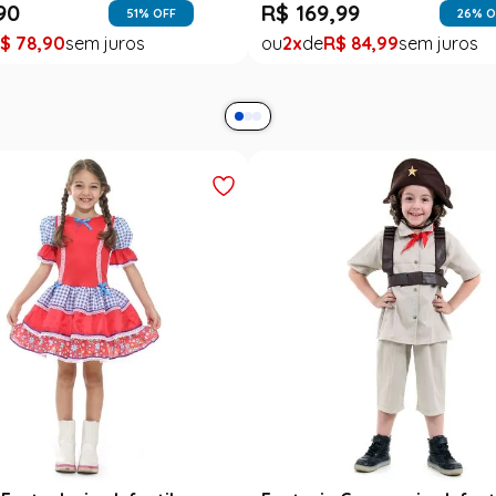
90
R$
169
,
99
51
% OFF
26
% O
$
78
,
90
2
R$
84
,
99