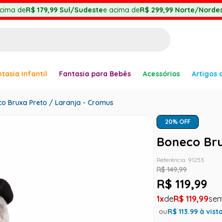
cima de
R$ 179,99
Sul/Sudeste
e acima de
R$ 299,99
Norte/Nordes
BUSCADOS
tasia Infantil
Fantasia para Bebês
Acessórios
Artigos 
anha
o Bruxa Preto / Laranja - Cromus
20
% OFF
Boneco Bru
er
Referência
:
91253
R$
149
,
99
R$
119
,
99
1
R$
119
,
99
ou
R$
113.99
à vist