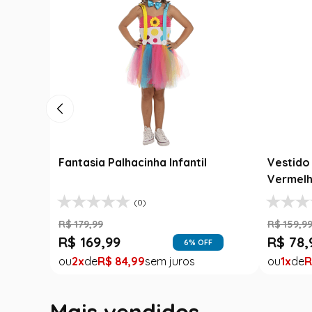
il
Fantasia Cangaceiro Infantil
Fantas
abados
Lampião com Chapéu
Infanti
(0)
R$
229
,
99
R$
159
,
9
R$
169
,
99
R$
39
,
FF
26
% OFF
2
R$
84
,
99
1