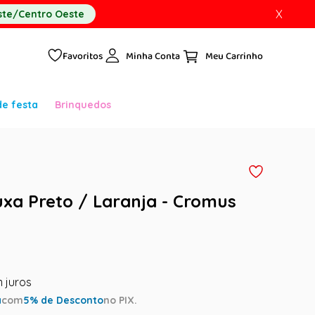
X
te/Centro Oeste
Favoritos
Minha Conta
de festa
Brinquedos
xa Preto / Laranja - Cromus
a
com
5
% de Desconto
no PIX.