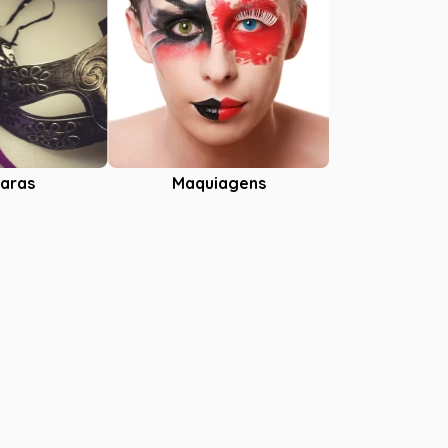
aras
Maquiagens