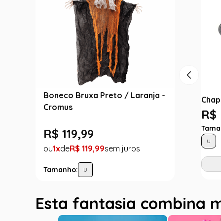
Boneco Bruxa Preto / Laranja -
Chap
Cromus
R$ 
Tama
R$
119
,
99
U
1
R$
119
,
99
Tamanho:
U
Esta fantasia combina 