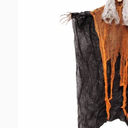
10
º
toy story