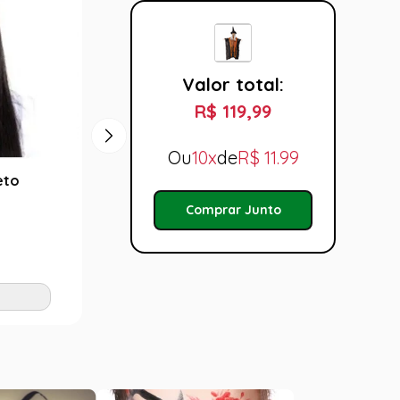
Valor total:
R$ 119,99
Ou
10x
de
R$
11.99
eto
Nariz de Bruxa
Dedos
R$ 12,99
R$ 1
Comprar Junto
Tamanho:
Taman
U
U
Adicionar