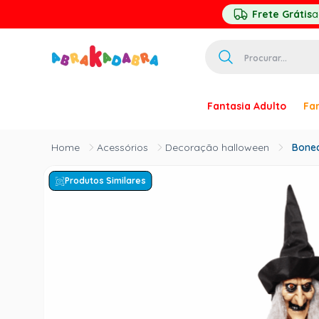
Frete Grátis
a
Procurar...
TERMOS MAIS 
Fantasia Adulto
Fan
1
º
homem ar
2
º
princesa
Acessórios
Decoração halloween
Bonec
3
º
pirata
Produtos Similares
4
º
paquita
5
º
harry pott
6
º
palhaço
7
º
mascara
8
º
kpop
9
º
rumi