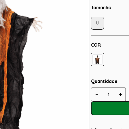
Tamanho
U
COR
Quantidade
－
＋