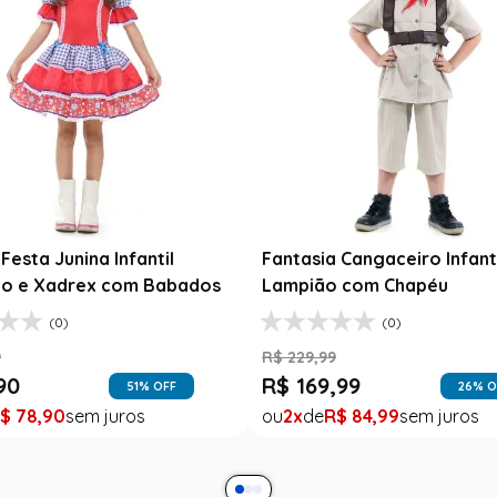
Fantasia Festa Junina Adul
Jardineira Xadrez Caipira 
R$
139
,
99
ia Abbey Bominable Luxo
R$
99
,
99
l - Monster High
1
R$
99
,
99
(8)
9
99
75
% OFF
R$
39
,
99