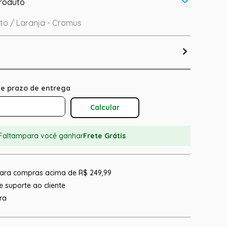
roduto
to / Laranja - Cromus
Calcular O Frete
Faltam
para você ganhar
Frete Grátis
 para compras acima de R$ 249,99
 suporte ao cliente
ra