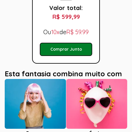
Valor total:
R$ 599,99
Ou
10x
de
R$
59.99
Comprar Junto
Esta fantasia combina muito com