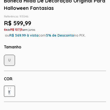
Boneca Hilda De Decoração Original Para
Halloween Fantasias
Referência
:
93046
R$
599
,
99
6
R$
107
,
11
ou
R$
569.99
à vista
com
5
% de Desconto
no PIX.
Tamanho
U
COR