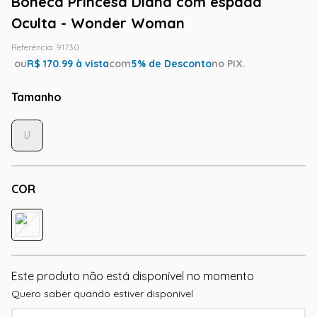
Boneca Princesa Diana com espada
Oculta - Wonder Woman
Referência
:
91730
ou
R$
170.99
à vista
com
5
% de Desconto
no PIX.
Tamanho
U
COR
Este produto não está disponível no momento
Quero saber quando estiver disponível