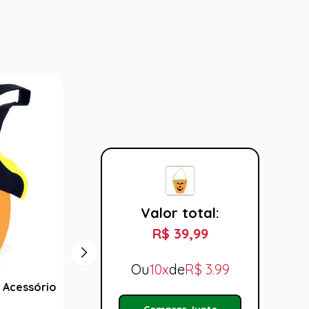
Valor total:
R$ 39,99
Ou
10x
de
R$
3.99
 Acessório
Bolsa de Doces Coruja Preto e
Bolsi
Roxo Acessório para Halloween
Acessó