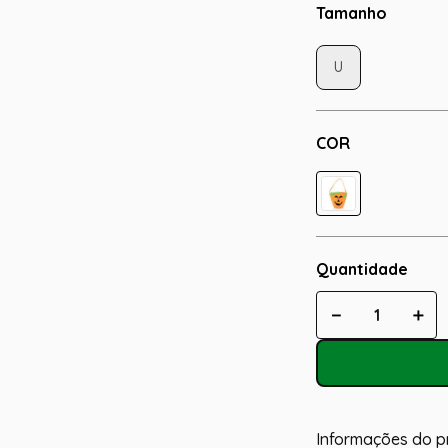
Tamanho
U
COR
Quantidade
－
＋
Informações do p