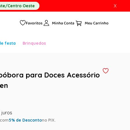
X
te/Centro Oeste
Favoritos
Minha Conta
de festa
Brinquedos
bóbora para Doces Acessório
een
com
5
% de Desconto
no PIX.