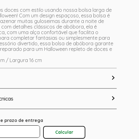
us doces com estilo usando nossa bolsa larga de
loween! Com um design espaçoso, essa bolsa é
mazenar muitas guloseimas durante a noite de
a com detalhes clássicos de abóbora, ela é
a, com uma alça confortável que facilita o
 para completar fantasias ou simplesmente para
ssório divertido, essa bolsa de abóbora garante
preparado para um Halloween repleto de doces e
m / Largura 16 cm
cnicas
Calcular O Frete