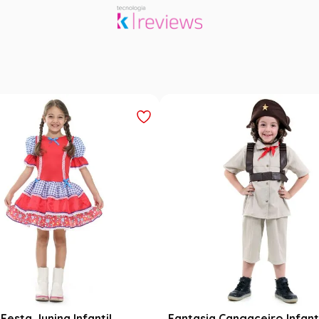
Festa Junina Infantil
Fantasia Cangaceiro Infant