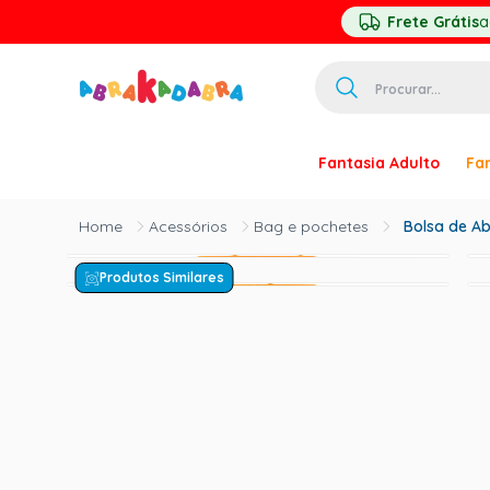
Frete Grátis
a
Procurar...
TERMOS MAIS 
Fantasia Adulto
Fan
1
º
homem ar
2
º
princesa
Acessórios
Bag e pochetes
Bolsa de A
3
º
pirata
Produtos Similares
4
º
paquita
5
º
harry pott
6
º
mascara
7
º
palhaço
8
º
kpop
9
º
rumi