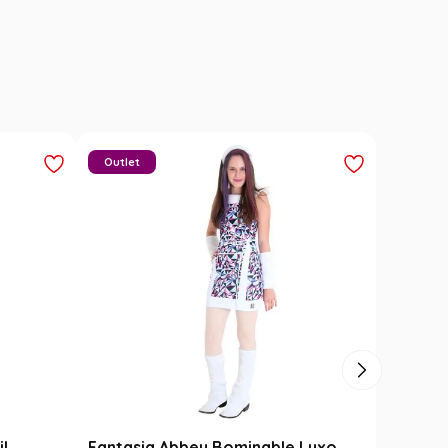
Outlet
il
Fantasia Abbey Bominable Luxo