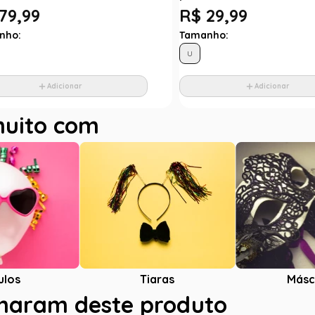
79,99
R$ 29,99
nho:
Tamanho:
U
Adicionar
Adicionar
muito com
ulos
Tiaras
Másc
charam deste produto