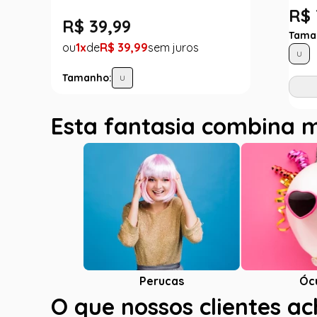
R$ 
R$
39
,
99
Tama
1
R$
39
,
99
U
Tamanho:
U
Esta fantasia combina 
Óc
Perucas
O que nossos clientes a