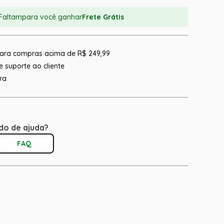
Faltam
para você ganhar
Frete Grátis
 para compras acima de R$ 249,99
 suporte ao cliente
ra
do de ajuda?
FAQ