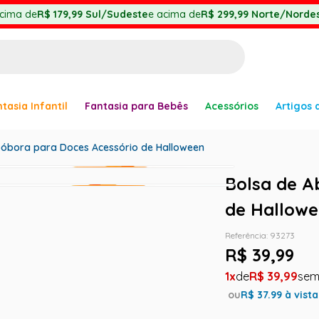
cima de
R$ 179,99
Sul/Sudeste
e acima de
R$ 299,99
Norte/Nordes
BUSCADOS
tasia Infantil
Fantasia para Bebês
Acessórios
Artigos 
anha
bóbora para Doces Acessório de Halloween
Bolsa de A
de Hallow
er
Referência
:
93273
R$
39
,
99
1
R$
39
,
99
ou
R$
37.99
à vista