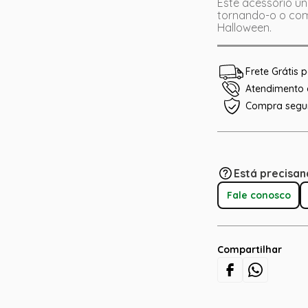
Este acessório ún
tornando-o o com
Halloween.
Frete Grátis
Atendimento e
Compra segu
Está precisan
Fale conosco
Compartilhar