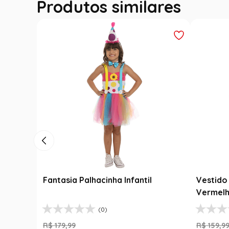
Produtos similares
Fantasia Palhacinha Infantil
Vestido 
Vermelh
(0)
R$
179
,
99
R$
159
,
9