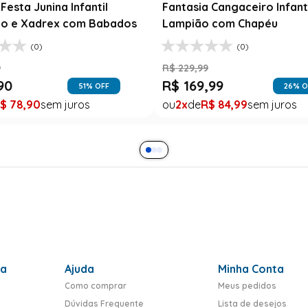
Festa Junina Infantil
Fantasia Cangaceiro Infant
o e Xadrex com Babados
Lampião com Chapéu
(0)
(0)
9
R$
229
,
99
90
R$
169
,
99
51
% OFF
26
% O
$
78
,
90
2
R$
84
,
99
ra
Ajuda
Minha Conta
Como comprar
Meus pedidos
Dúvidas Frequente
Lista de desejos