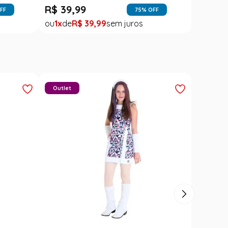
R$
39
,
99
FF
75
% OFF
1
R$
39
,
99
Outlet