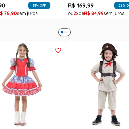
90
R$
169
,
99
51
% OFF
26
% O
$
78
,
90
2
R$
84
,
99