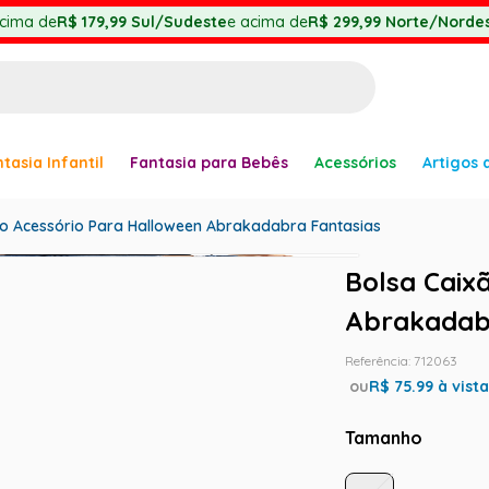
cima de
R$ 179,99
Sul/Sudeste
e acima de
R$ 299,99
Norte/Nordes
BUSCADOS
tasia Infantil
Fantasia para Bebês
Acessórios
Artigos 
anha
ão Acessório Para Halloween Abrakadabra Fantasias
Bolsa Caix
Abrakadab
er
Referência
:
712063
ou
R$
75.99
à vist
Tamanho