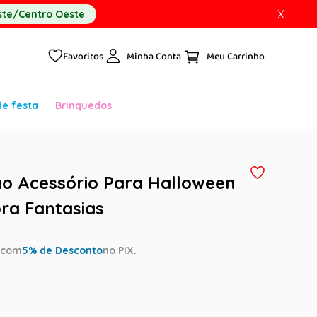
X
te/Centro Oeste
Favoritos
Minha Conta
de festa
Brinquedos
ão Acessório Para Halloween
ra Fantasias
a
com
5
% de Desconto
no PIX.