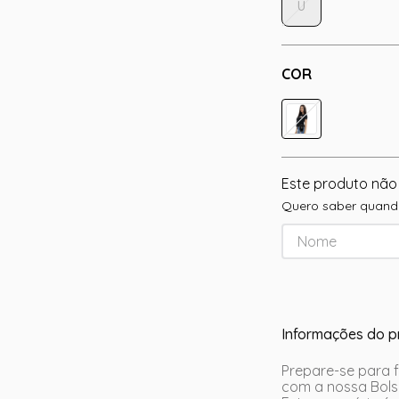
U
COR
Este produto não
Quero saber quando
Informações do p
Prepare-se para 
com a nossa Bols