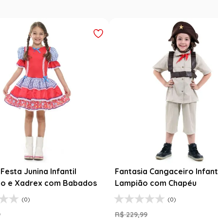
Festa Junina Infantil
Fantasia Cangaceiro Infant
o e Xadrex com Babados
Lampião com Chapéu
(0)
(0)
9
R$
229
,
99