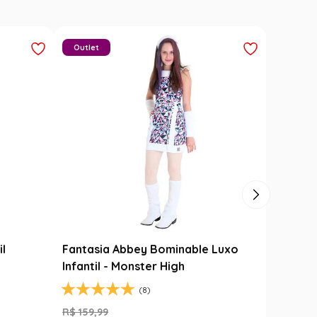
Outlet
il
Fantasia Abbey Bominable Luxo
Infantil - Monster High
(8)
R$
159
,
99