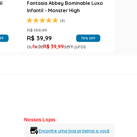
il
Fantasia Abbey Bominable Luxo
Infantil - Monster High
(8)
R$
159
,
99
R$
39
,
99
FF
75
% OFF
1
R$
39
,
99
Nossas Lojas
Encontre uma loja próxima a você