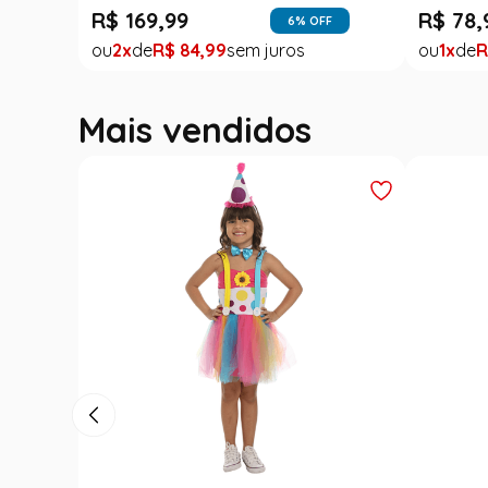
R$
169
,
99
R$
78
,
6
% OFF
2
R$
84
,
99
1
R
Mais vendidos