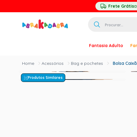
Frete Grátis
a
Procurar...
TERMOS MAIS 
Fantasia Adulto
Fan
1
º
homem ar
2
º
princesa
Acessórios
Bag e pochetes
Bolsa Caix
3
º
pirata
Produtos Similares
4
º
paquita
5
º
harry pott
6
º
mascara
7
º
palhaço
8
º
kpop
9
º
rumi