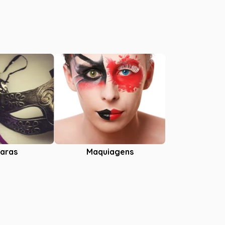
aras
Maquiagens