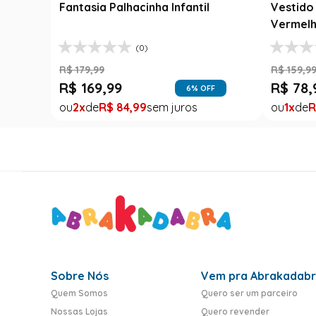
Fantasia Palhacinha Infantil
Vestido 
Vermelh
(0)
R$
179
,
99
R$
159
,
9
R$
169
,
99
R$
78
,
6
% OFF
2
R$
84
,
99
1
R
Sobre Nós
Vem pra Abrakadab
Quem Somos
Quero ser um parceiro
Nossas Lojas
Quero revender