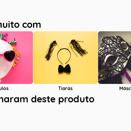
muito com
ulos
Tiaras
Másc
charam deste produto