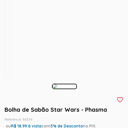
Bolha de Sabão Star Wars - Phasma
Referência
:
86534
ou
R$
18.99
à vista
com
5
% de Desconto
no PIX.