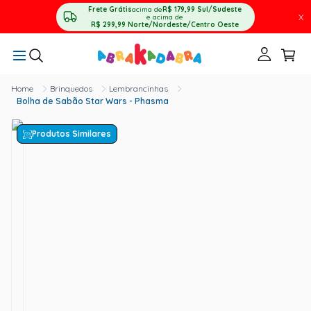
Frete Grátis
acima de
R$ 179,99
Sul/Sudeste
X
e acima de
R$ 299,99
Norte/Nordeste/Centro Oeste
Brinquedos
Lembrancinhas
Bolha de Sabão Star Wars - Phasma
Produtos Similares