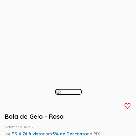
Bola de Gelo - Rosa
Referência
:
86517
ou
R$
4.74
à vista
com
5
% de Desconto
no PIX.