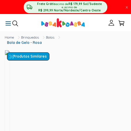
Frete Grátis
acima de
R$ 179,99
Sul/Sudeste
X
e acima de
R$ 299,99
Norte/Nordeste/Centro Oeste
Brinquedos
Bolas
Bola de Gelo - Rosa
Produtos Similares