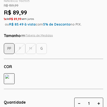
Referência
:
960505
R$
159
,
99
R$
89
,
99
1
R$
89
,
99
ou
R$
85.49
à vista
com
5
% de Desconto
no PIX.
Tamanho
Tabela de Medidas
PP
P
M
G
COR
Quantidade
－
＋