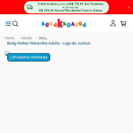
Frete Grátis
acima de
R$ 179,99
Sul/Sudeste
X
e acima de
R$ 299,99
Norte/Nordeste/Centro Oeste
Adulto
Body
Body Mulher Maravilha Adulto - Liga da Justiça
Produtos Similares