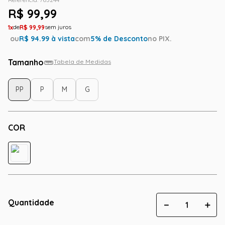
R$
99
,
99
1
R$
99
,
99
ou
R$
94.99
à vista
com
5
% de Desconto
no PIX.
Tamanho
Tabela de Medidas
PP
P
M
G
COR
Quantidade
－
＋