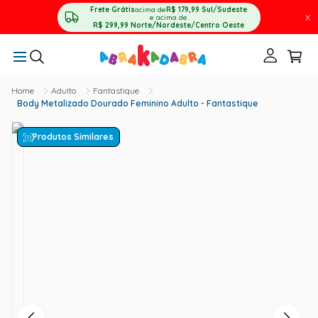
Frete Grátis
acima de
R$ 179,99
Sul/Sudeste
X
e acima de
R$ 299,99
Norte/Nordeste/Centro Oeste
Adulto
Fantastique
Body Metalizado Dourado Feminino Adulto - Fantastique
Produtos Similares