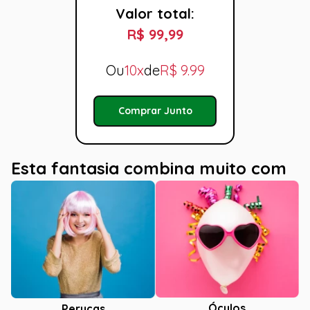
Valor total:
R$ 99,99
Ou
10x
de
R$
9.99
Comprar Junto
Esta fantasia combina muito com
Óculos
Perucas