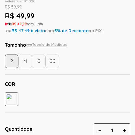
Referência
:
911020
R$
59
,
99
R$
49
,
99
1
R$
49
,
99
ou
R$
47.49
à vista
com
5
% de Desconto
no PIX.
Tamanho
Tabela de Medidas
P
M
G
GG
COR
Quantidade
－
＋