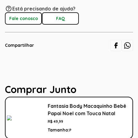
Está precisando de ajuda?
Fale conosco
FAQ
Compartilhar
Comprar Junto
Fantasia Body Macaquinho Bebê
Papai Noel com Touca Natal
R$
49
,
99
Tamanho:
P