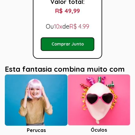
Valor total:
R$ 49,99
Ou
10x
de
R$
4.99
Comprar Junto
Esta fantasia combina muito com
Óculos
Perucas