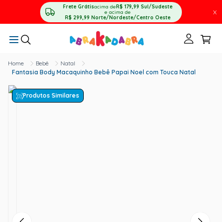
Frete Grátis
acima de
R$ 179,99
Sul/Sudeste
X
e acima de
R$ 299,99
Norte/Nordeste/Centro Oeste
Bebê
Natal
Fantasia Body Macaquinho Bebê Papai Noel com Touca Natal
Produtos Similares