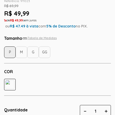
Referência
:
911023
R$
69
,
99
R$
49
,
99
1
R$
49
,
99
ou
R$
47.49
à vista
com
5
% de Desconto
no PIX.
Tamanho
Tabela de Medidas
P
M
G
GG
COR
Quantidade
－
＋