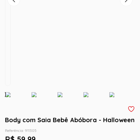
Body com Saia Bebê Abóbora - Halloween
Referência
:
911305
R$
59
,
99