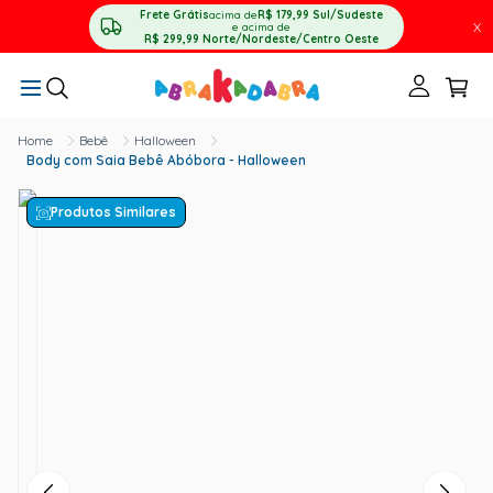
Frete Grátis
acima de
R$ 179,99
Sul/Sudeste
X
e acima de
R$ 299,99
Norte/Nordeste/Centro Oeste
Bebê
Halloween
Body com Saia Bebê Abóbora - Halloween
Produtos Similares