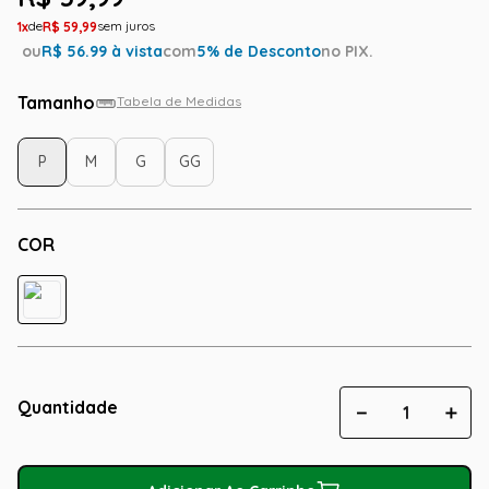
1
R$
59
,
99
ou
R$
56.99
à vista
com
5
% de Desconto
no PIX.
Tamanho
Tabela de Medidas
P
M
G
GG
COR
Quantidade
－
＋