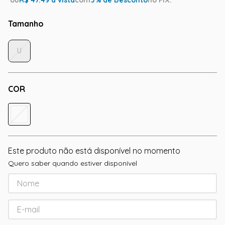
ou
R$
47.49
à vista
com
5
% de Desconto
no PIX.
Tamanho
U
COR
Este produto não está disponível no momento
Quero saber quando estiver disponível