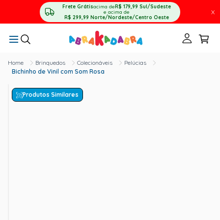
Frete Grátis
acima de
R$ 179,99
Sul/Sudeste
X
e acima de
R$ 299,99
Norte/Nordeste/Centro Oeste
Brinquedos
Colecionáveis
Pelúcias
Bichinho de Vinil com Som Rosa
Produtos Similares