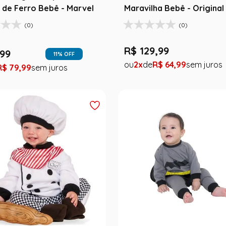
de Ferro Bebê - Marvel
Maravilha Bebê - Original
(0)
(0)
R$
129
,
99
99
11
% OFF
2
R$
64
,
99
R$
79
,
99