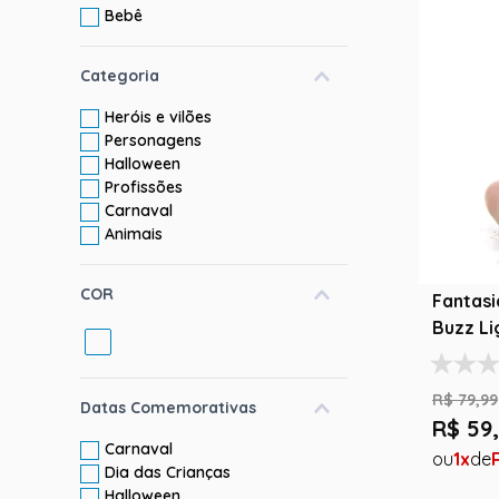
Bebê
10
º
rumi
Categoria
Heróis e vilões
Personagens
Halloween
Profissões
Carnaval
Animais
COR
Fantas
Buzz Li
Story -
R$
79
,
99
Datas Comemorativas
R$
59
,
Carnaval
1
Dia das Crianças
Halloween