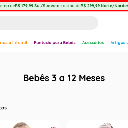
cima de
R$ 179,99
Sul/Sudeste
e acima de
R$ 299,99
Norte/Nordes
BUSCADOS
tasia Infantil
Fantasia para Bebês
Acessórios
Artigos 
anha
Bebês 3 a 12 Meses
er
tos
ve