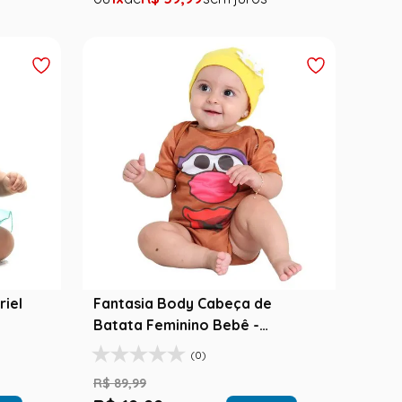
riel
Fantasia Body Cabeça de
Batata Feminino Bebê -
Original
(0)
R$
89
,
99