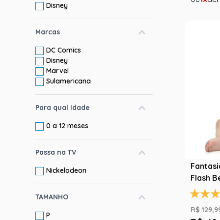
Disney
Marcas
DC Comics
Disney
Marvel
Sulamericana
Para qual Idade
0 a 12 meses
Passa na TV
Fantas
Nickelodeon
Flash B
Origina
TAMANHO
R$
129
,
9
P