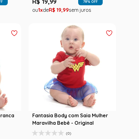
R$
19
,
99
FF
78
% OFF
1
R$
19
,
99
Branca
Fantasia Body com Saia Mulher
Maravilha Bebê - Original
(0)