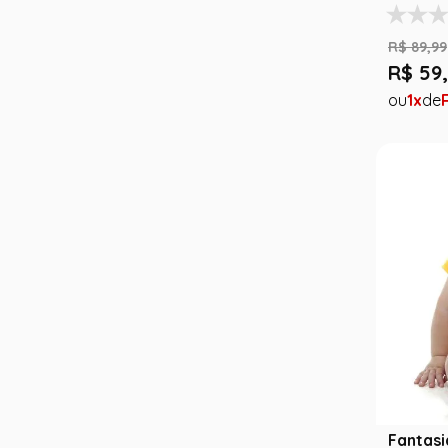
R$
89
,
99
R$
59
,
1
Fantas