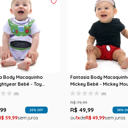
ia Body Macaquinho
Fantasia Body Macaquinh
ghtyear Bebê - Toy
Mickey Bebê - Mickey Mou
 Disney
Disney
(0)
(0)
R$
79
,
99
99
R$
49
,
99
25
% OFF
38
% O
R$
59
,
99
1
R$
49
,
99