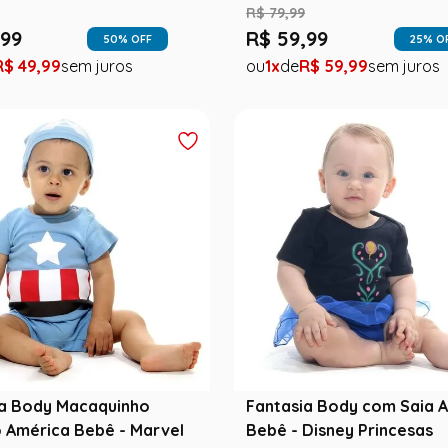
R$
79
,
99
99
R$
59
,
99
50
% OFF
25
% O
R$
49
,
99
1
R$
59
,
99
ia Body Macaquinho
Fantasia Body com Saia 
 América Bebê - Marvel
Bebê - Disney Princesas