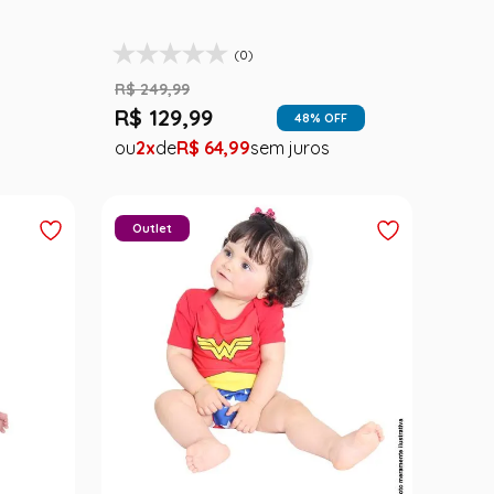
(0)
R$
249
,
99
R$
129
,
99
48
% OFF
2
R$
64
,
99
Outlet