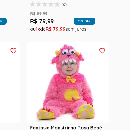
Liga da Justiça
(0)
R$
89
,
99
R$
79
,
99
FF
11
% OFF
1
R$
79
,
99
Fantasia Monstrinho Rosa Bebê