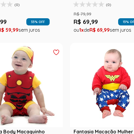
(0)
(0)
R$
79
,
99
99
R$
69
,
99
33
% OFF
13
% O
R$
59
,
99
1
R$
69
,
99
ia Body Macaquinho
Fantasia Macacão Mulher