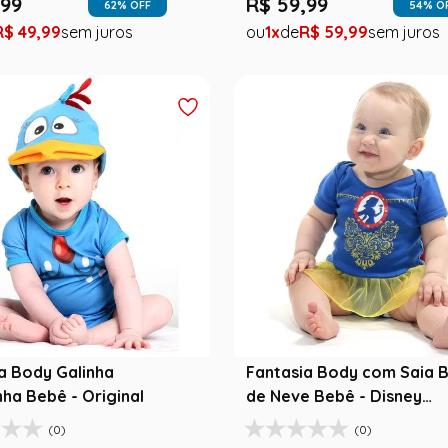
99
R$
59
,
99
62
% OFF
54
% O
R$
49
,
99
1
R$
59
,
99
a Body Galinha
Fantasia Body com Saia 
nha Bebê - Original
de Neve Bebê - Disney
Princesas
(0)
(0)