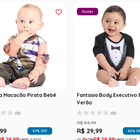
Outlet
a Macacão Pirata Bebê
Fantasia Body Executivo
Verão
(0)
(0)
R$
54
,
99
99
R$
29
,
99
57
% OFF
45
% O
R$
29
,
99
1
R$
29
,
99