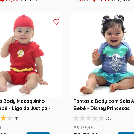
ia Body Macaquinho
Fantasia Body com Saia A
ebê - Liga da Justiça -
Bebê - Disney Princesas
l
(1)
(0)
9
R$
129
,
99