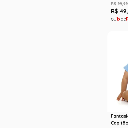
R$
99
,
99
R$
49
,
1
Fantas
Capitão