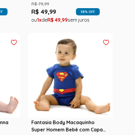
R$
79
,
99
R$
49
,
99
FF
38
% OFF
1
R$
49
,
99
Anna
Fantasia Body Macaquinho
Super Homem Bebê com Capa -