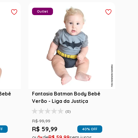
Outlet
 Bebê
Fantasia Batman Body Bebê
Verão - Liga da Justiça
(0)
R$
99
,
99
R$
59
,
99
FF
40
% OFF
1
R$
59
,
99