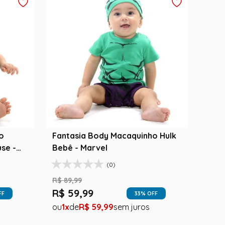
o
Fantasia Body Macaquinho Hulk
se -
Bebê - Marvel
(0)
R$
89
,
99
R$
59
,
99
FF
33
% OFF
1
R$
59
,
99