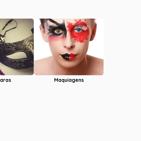
aras
Maquiagens