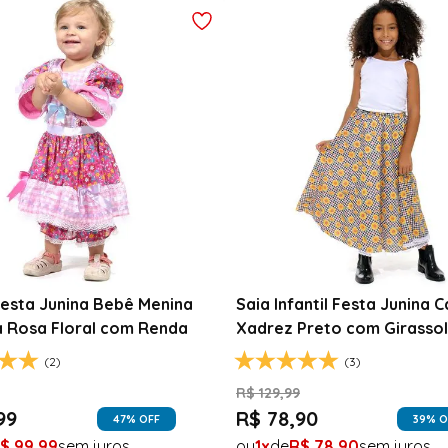
Fantasia Noiva Junina Infan
Branca com Véu e Laços
R$
139
,
99
ta Junina Infantil Branca
R$
79
,
99
a com Fitas Coloridas
43
% O
1
R$
79
,
99
(0)
99
37
% OFF
$
49
,
99