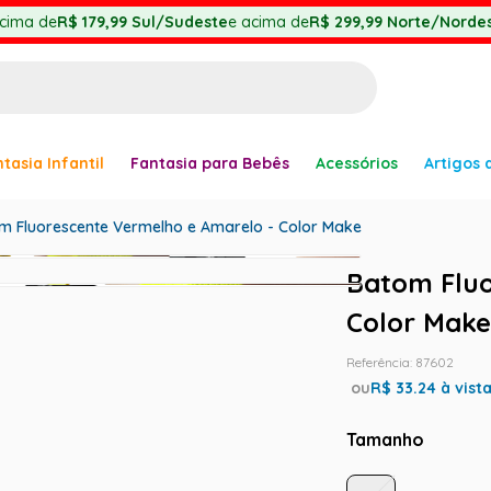
cima de
R$ 179,99
Sul/Sudeste
e acima de
R$ 299,99
Norte/Nordes
BUSCADOS
tasia Infantil
Fantasia para Bebês
Acessórios
Artigos 
anha
m Fluorescente Vermelho e Amarelo - Color Make
Batom Fluo
Color Mak
Referência
:
87602
er
ou
R$
33.24
à vist
Tamanho
ve