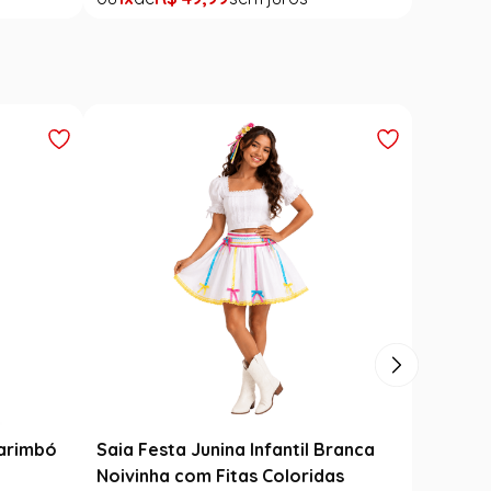
til
Varinha Das Varinhas - Harry
Potter
R$
149
,
99
R$
99
,
99
FF
33
% OFF