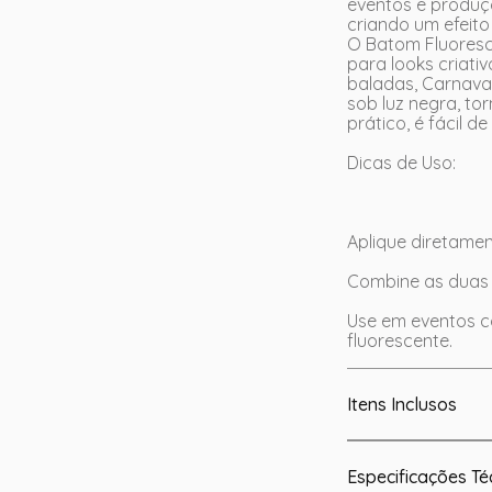
eventos e produçõ
criando um efeito 
O Batom Fluoresc
para looks criati
baladas, Carnaval
sob luz negra, t
prático, é fácil d
Dicas de Uso:
Aplique diretame
Combine as duas c
Use em eventos co
fluorescente.
Itens Inclusos
Especificações Té