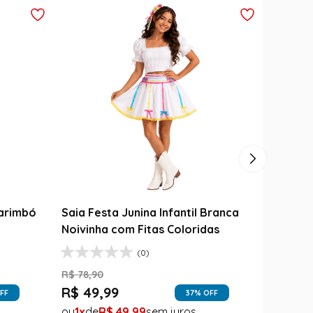
til
Varinha Das Varinhas - Harry
Potter
R$
149
,
99
R$
99
,
99
FF
33
% OFF
1
R$
99
,
99