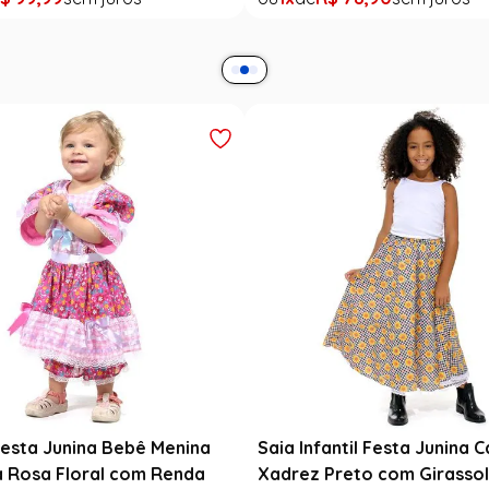
Fantasia Noiva Junina Infan
Branca com Véu e Laços
R$
139
,
99
ta Junina Infantil Branca
R$
79
,
99
a com Fitas Coloridas
43
% O