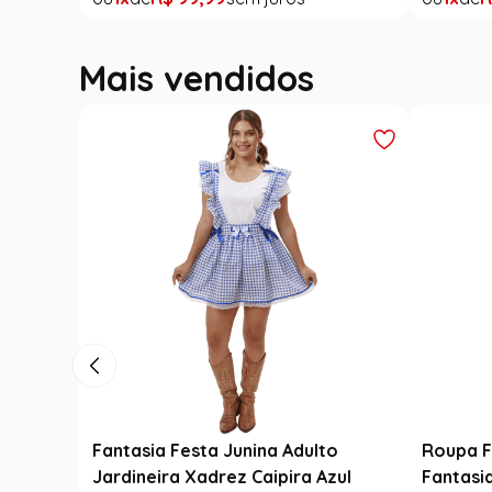
Mais vendidos
enina
Saia Infantil Festa Junina Carimbó
Saia Fes
Renda
Xadrez Preto com Girassol
Noivinh