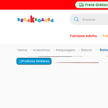
Frete Grátis
a
Procurar...
TERMOS MAIS 
Fantasia Adulto
Fan
1
º
homem ar
2
º
princesa
Acessórios
Maquiagens
Batom
Bato
3
º
pirata
Produtos Similares
4
º
mascara
5
º
paquita
6
º
harry pott
7
º
palhaço
8
º
kpop
9
º
branca ne