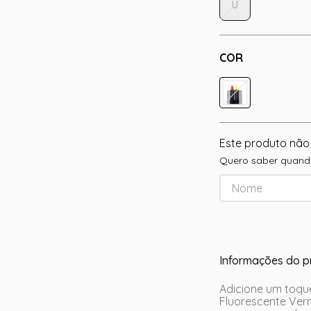
U
COR
Este produto não
Quero saber quando
Informações do p
Adicione um toque
Fluorescente Verm