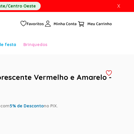
X
te/Centro Oeste
Favoritos
Minha Conta
de festa
Brinquedos
rescente Vermelho e Amarelo -
e
a
com
5
% de Desconto
no PIX.