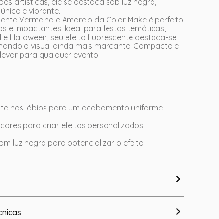
es artísticas, ele se destaca sob luz negra,
único e vibrante.
ente Vermelho e Amarelo da Color Make é perfeito
vos e impactantes. Ideal para festas temáticas,
 e Halloween, seu efeito fluorescente destaca-se
ornando o visual ainda mais marcante. Compacto e
e levar para qualquer evento.
nte nos lábios para um acabamento uniforme.
ores para criar efeitos personalizados.
m luz negra para potencializar o efeito
cnicas