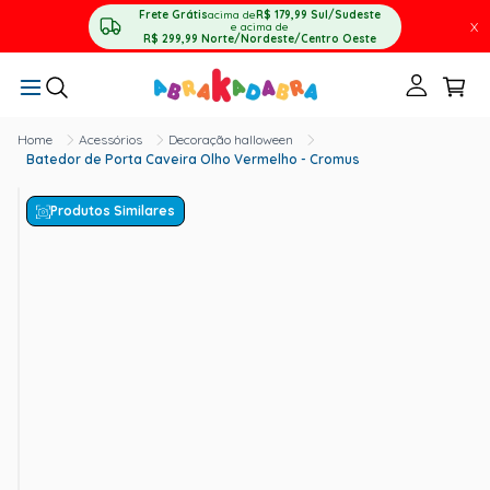
Frete Grátis
acima de
R$ 179,99
Sul/Sudeste
X
e acima de
R$ 299,99
Norte/Nordeste/Centro Oeste
Acessórios
Decoração halloween
Batedor de Porta Caveira Olho Vermelho - Cromus
Produtos Similares