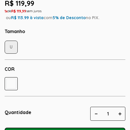
R$
119
,
99
1
R$
119
,
99
ou
R$
113.99
à vista
com
5
% de Desconto
no PIX.
Tamanho
U
COR
Quantidade
－
＋