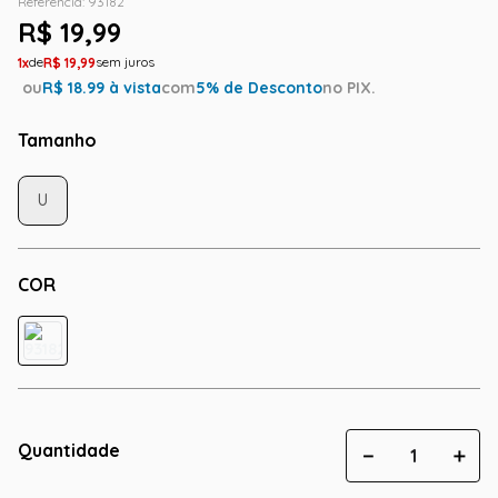
Referência
:
93182
R$
19
,
99
1
R$
19
,
99
ou
R$
18.99
à vista
com
5
% de Desconto
no PIX.
Tamanho
U
COR
Quantidade
－
＋