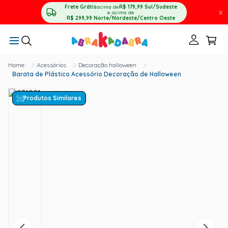
Frete Grátis
acima de
R$ 179,99
Sul/Sudeste
X
e acima de
R$ 299,99
Norte/Nordeste/Centro Oeste
Acessórios
Decoração halloween
Barata de Plástico Acessório Decoração de Halloween
Produtos Similares