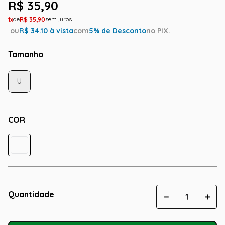
R$
35
,
90
1
R$
35
,
90
ou
R$
34.10
à vista
com
5
% de Desconto
no PIX.
Tamanho
U
COR
Quantidade
－
＋