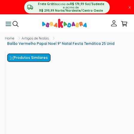
Frete Grátis
acima de
R$ 179,99
Sul/Sudeste
X
e acima de
R$ 299,99
Norte/Nordeste/Centro Oeste
Artigos de festas
Balão Vermelho Papai Noel 9" Natal Festa Temática 25 Unid
Produtos Similares