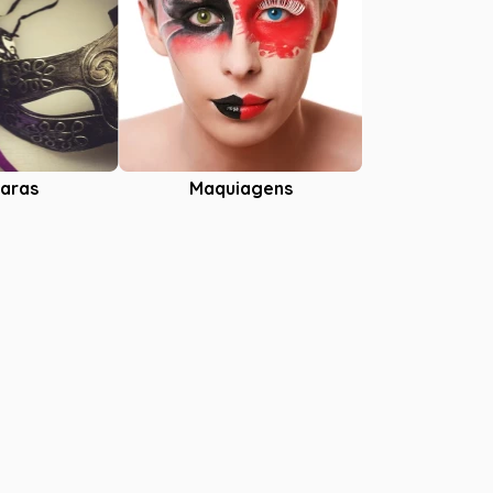
aras
Maquiagens