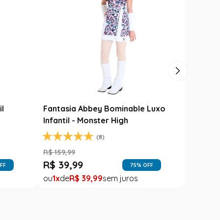
Carimbó
Saia Festa Junina Infantil Branca
l
Noivinha com Fitas Coloridas
R$
78
,
90
R$
49
,
99
FF
37
% OFF
1
R$
49
,
99