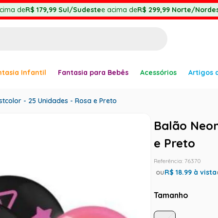
cima de
R$ 179,99
Sul/Sudeste
e acima de
R$ 299,99
Norte/Nordes
BUSCADOS
tasia Infantil
Fantasia para Bebês
Acessórios
Artigos 
anha
tcolor - 25 Unidades - Rosa e Preto
Balão Neon
e Preto
Referência
:
76370
er
ou
R$
18.99
à vista
Tamanho
ve