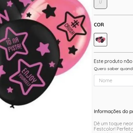
U
COR
Este produto não
Quero saber quando
Informações do p
Dê um toque neon
Festcolor! Perfei