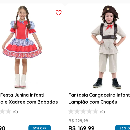
esta Junina Bebê Menina
Saia Infantil Festa Junina 
a Rosa Floral com Renda
Xadrez Preto com Girasso
9
R$
129
,
99
99
R$
78
,
90
47
% OFF
39
% O
$
99
,
99
1
R$
78
,
90