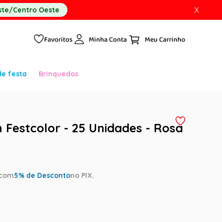
X
te/Centro Oeste
Favoritos
Minha Conta
de festa
Brinquedos
 Festcolor - 25 Unidades - Rosa
com
5
% de Desconto
no PIX.