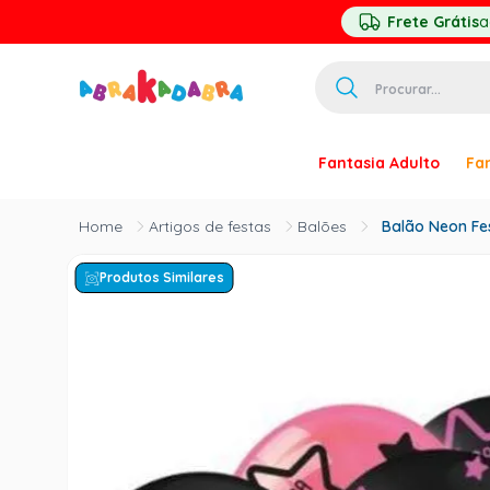
Frete Grátis
a
Procurar...
TERMOS MAIS 
Fantasia Adulto
Fan
1
º
homem ar
2
º
princesa
Artigos de festas
Balões
Balão Neon Fes
3
º
pirata
Produtos Similares
4
º
mascara
5
º
paquita
6
º
harry pott
7
º
palhaço
8
º
kpop
9
º
branca ne