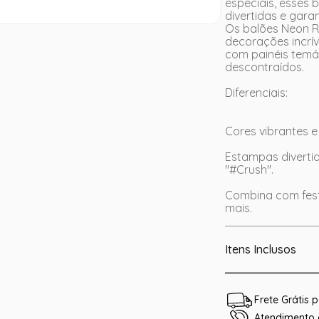
especiais, esses
divertidas e gara
Os balões Neon R
decorações incrív
com painéis temá
descontraídos.
Diferenciais:
Cores vibrantes 
Estampas divertid
"#Crush".
Combina com fest
mais.
Itens Inclusos
Frete Grátis
Atendimento e