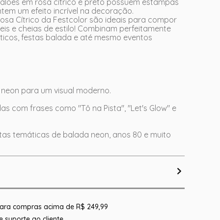
 balões em rosa cítrico e preto possuem estampas
ntem um efeito incrível na decoração.
osa Cítrico da Festcolor são ideais para compor
eis e cheias de estilo! Combinam perfeitamente
ticos, festas balada e até mesmo eventos
e neon para um visual moderno.
as com frases como "Tô na Pista", "Let's Glow" e
as temáticas de balada neon, anos 80 e muito
 para compras acima de R$ 249,99
 suporte ao cliente