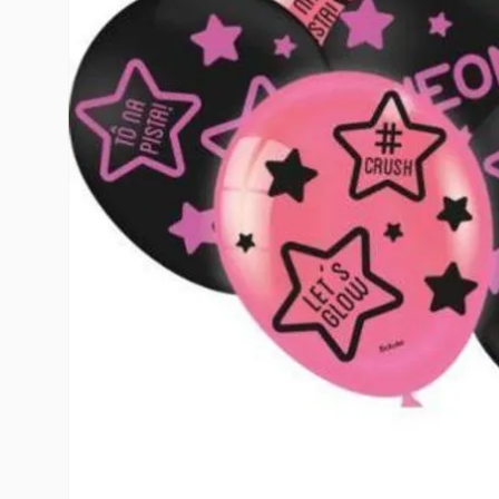
10
º
rumi