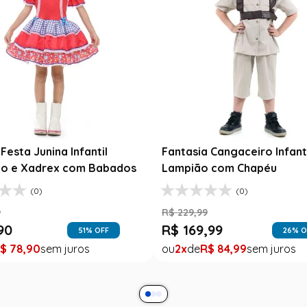
esta Junina Bebê Menina
Saia Infantil Festa Junina 
a Rosa Floral com Renda
Xadrez Preto com Girasso
9
R$
129
,
99
99
R$
78
,
90
47
% OFF
39
% O
$
99
,
99
1
R$
78
,
90