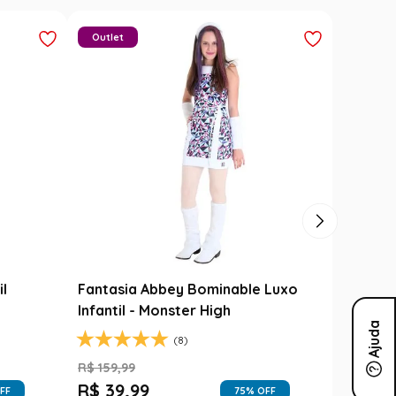
Carimbó
Saia Festa Junina Infantil Branca
l
Noivinha com Fitas Coloridas
Ajuda
R$
78
,
90
R$
49
,
99
FF
37
% OFF
1
R$
49
,
99