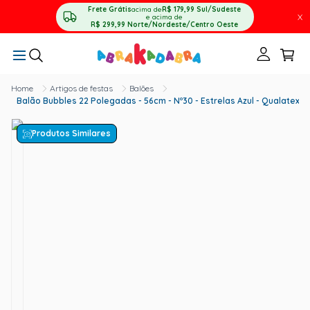
Frete Grátis
acima de
R$ 179,99
Sul/Sudeste
X
e acima de
R$ 299,99
Norte/Nordeste/Centro Oeste
Artigos de festas
Balões
Balão Bubbles 22 Polegadas - 56cm - Nº30 - Estrelas Azul - Qualatex
Produtos Similares