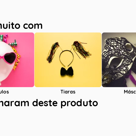
muito com
ulos
Tiaras
Másc
charam deste produto