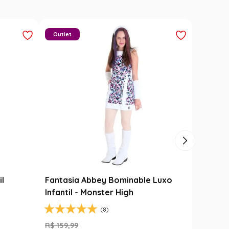
Outlet
il
Fantasia Abbey Bominable Luxo
Infantil - Monster High
(8)
R$
159
,
99