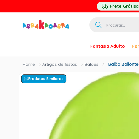
Frete Grátis
a
Procurar...
TERMOS MAIS 
Fantasia Adulto
Fan
1
º
homem ar
2
º
princesa
Artigos de festas
Balões
Balão Ballonte
3
º
pirata
Produtos Similares
4
º
paquita
5
º
harry pott
6
º
palhaço
7
º
kpop
8
º
branca ne
9
º
toy story