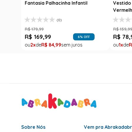
Fantasia Palhacinha Infantil
Vestido 
Vermelh
(0)
R$
179
,
99
R$
159
,
9
R$
169
,
99
R$
78
,
6
% OFF
2
R$
84
,
99
1
R
Sobre Nós
Vem pra Abrakadab