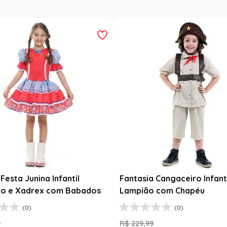
Festa Junina Infantil
Fantasia Cangaceiro Infant
o e Xadrex com Babados
Lampião com Chapéu
(0)
(0)
9
R$
229
,
99