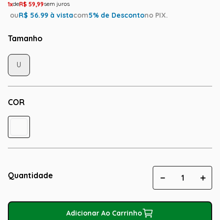
1
R$
59
,
99
ou
R$
56.99
à vista
com
5
% de Desconto
no PIX.
Tamanho
U
COR
Quantidade
－
＋
Adicionar Ao Carrinho