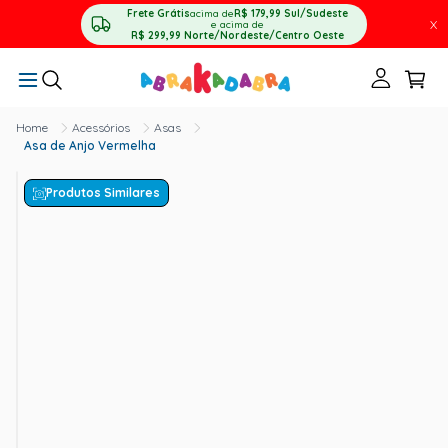
Frete Grátis
acima de
R$ 179,99
Sul/Sudeste
X
e acima de
R$ 299,99
Norte/Nordeste/Centro Oeste
Acessórios
Asas
Asa de Anjo Vermelha
Produtos Similares