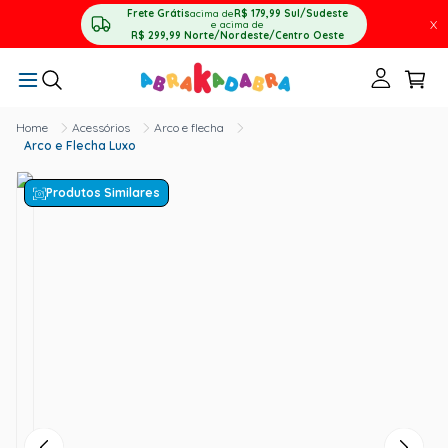
Frete Grátis
acima de
R$ 179,99
Sul/Sudeste
X
e acima de
R$ 299,99
Norte/Nordeste/Centro Oeste
Acessórios
Arco e flecha
Arco e Flecha Luxo
Produtos Similares