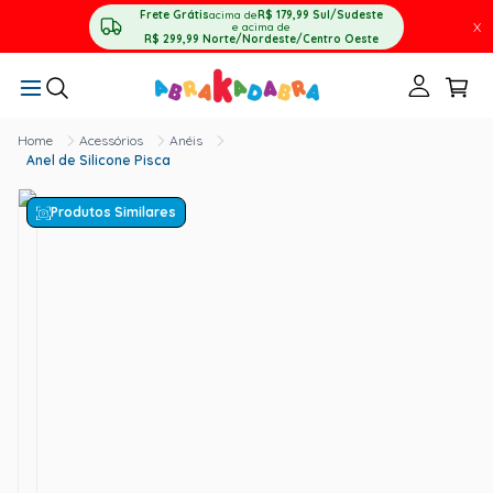
Frete Grátis
acima de
R$ 179,99
Sul/Sudeste
X
e acima de
R$ 299,99
Norte/Nordeste/Centro Oeste
Acessórios
Anéis
Anel de Silicone Pisca
Produtos Similares