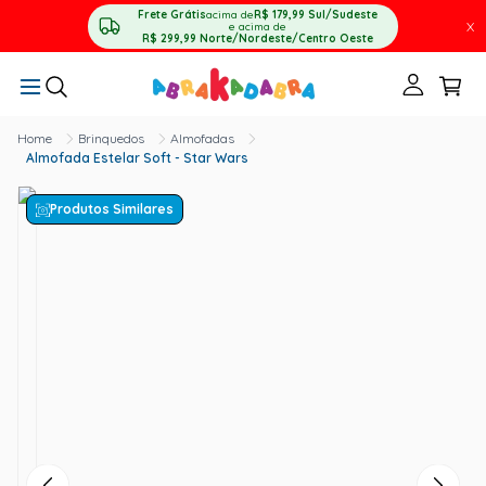
Frete Grátis
acima de
R$ 179,99
Sul/Sudeste
X
e acima de
R$ 299,99
Norte/Nordeste/Centro Oeste
Brinquedos
Almofadas
Almofada Estelar Soft - Star Wars
Produtos Similares