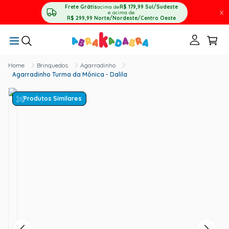
Frete Grátis
acima de
R$ 179,99
Sul/Sudeste
X
e acima de
R$ 299,99
Norte/Nordeste/Centro Oeste
Brinquedos
Agarradinho
Agarradinho Turma da Mônica - Dalila
Produtos Similares