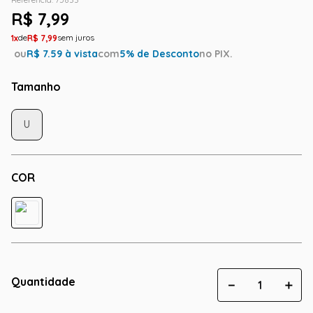
R$
7
,
99
1
R$
7
,
99
ou
R$
7.59
à vista
com
5
% de Desconto
no PIX.
Tamanho
U
COR
Quantidade
－
＋