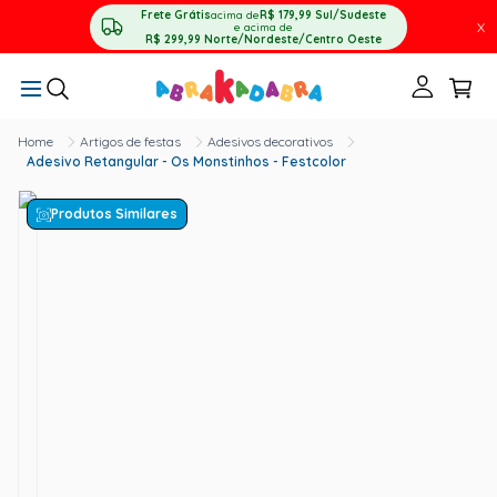
Frete Grátis
acima de
R$ 179,99
Sul/Sudeste
X
e acima de
R$ 299,99
Norte/Nordeste/Centro Oeste
Artigos de festas
Adesivos decorativos
Adesivo Retangular - Os Monstinhos - Festcolor
Produtos Similares