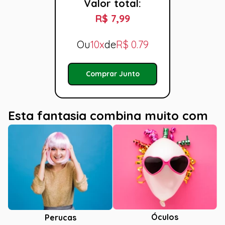
Valor total:
R$ 7,99
Ou
10x
de
R$
0.79
Comprar Junto
Esta fantasia combina muito com
Óculos
Perucas