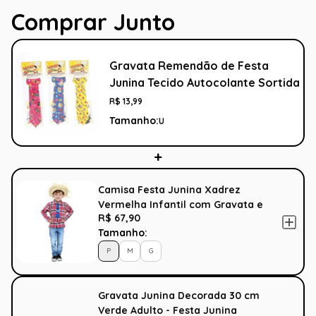
Comprar Junto
Gravata Remendão de Festa
Junina Tecido Autocolante Sortida
R$
13
,
99
Tamanho:
U
Camisa Festa Junina Xadrez
Vermelha Infantil com Gravata e
R$ 67,90
Chapéu
Tamanho:
P
M
G
Gravata Junina Decorada 30 cm
Verde Adulto - Festa Junina