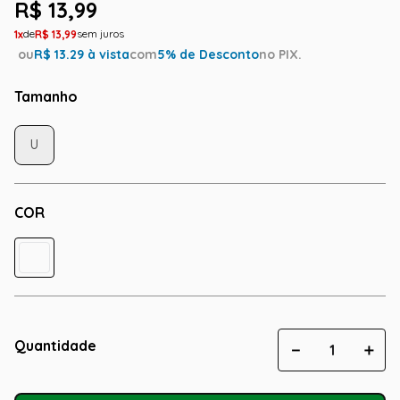
R$
13
,
99
1
R$
13
,
99
ou
R$
13.29
à vista
com
5
% de Desconto
no PIX.
Tamanho
U
COR
Quantidade
－
＋