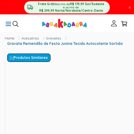
Frete Grátis
acima de
R$ 179,99
Sul/Sudeste
X
e acima de
R$ 299,99
Norte/Nordeste/Centro Oeste
Acessórios
Gravatas
Gravata Remendão de Festa Junina Tecido Autocolante Sortida
Produtos Similares