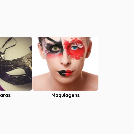
aras
Maquiagens