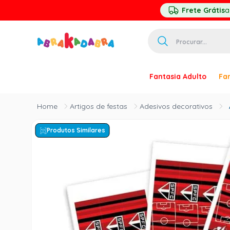
Frete Grátis
a
Procurar...
TERMOS MAIS 
Fantasia Adulto
Fan
1
º
homem ar
2
º
princesa
Artigos de festas
Adesivos decorativos
3
º
pirata
Produtos Similares
4
º
paquita
5
º
harry pott
6
º
palhaço
7
º
kpop
8
º
branca ne
9
º
toy story