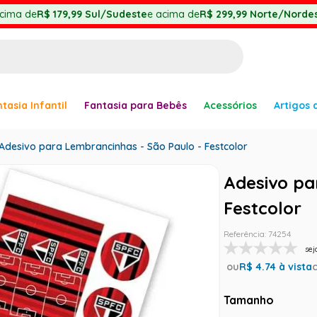
cima de
R$ 179,99
Sul/Sudeste
e acima de
R$ 299,99
Norte/Nordes
BUSCADOS
tasia Infantil
Fantasia para Bebês
Acessórios
Artigos 
anha
Adesivo para Lembrancinhas - São Paulo - Festcolor
Adesivo pa
Festcolor
er
Referência
:
74254
sej
ou
R$
4.74
à vista
ve
Tamanho