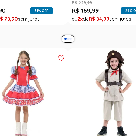
9
R$
229
,
99
90
R$
169
,
99
51
% OFF
26
% O
$
78
,
90
2
R$
84
,
99