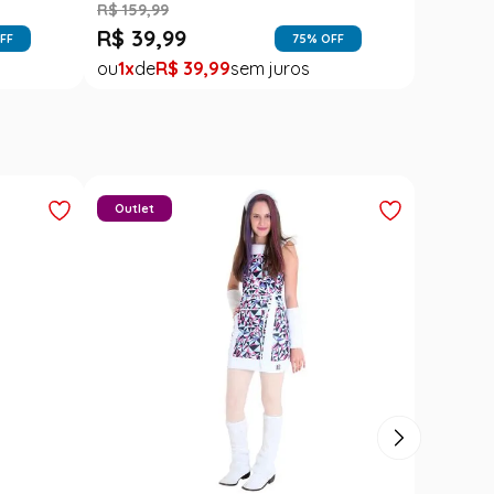
R$
159
,
99
R$
39
,
99
FF
75
% OFF
1
R$
39
,
99
Outlet