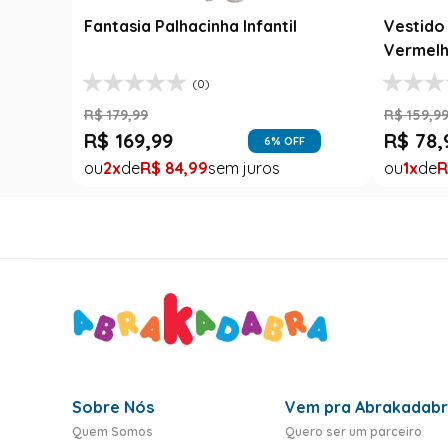
Fantasia Palhacinha Infantil
Vestido 
Vermelh
(0)
R$
179
,
99
R$
159
,
9
R$
169
,
99
R$
78
,
6
% OFF
2
R$
84
,
99
1
R
Sobre Nós
Vem pra Abrakadab
Quem Somos
Quero ser um parceiro