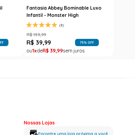
il
Fantasia Abbey Bominable Luxo
Infantil - Monster High
(8)
R$
159
,
99
R$
39
,
99
FF
75
% OFF
1
R$
39
,
99
Nossas Lojas
Encontre uma loja próxima a você