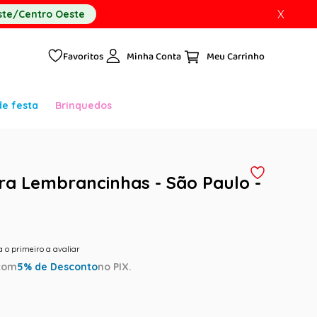
X
te/Centro Oeste
Favoritos
Minha Conta
de festa
Brinquedos
ra Lembrancinhas - São Paulo -
a o primeiro a avaliar
com
5
% de Desconto
no PIX.