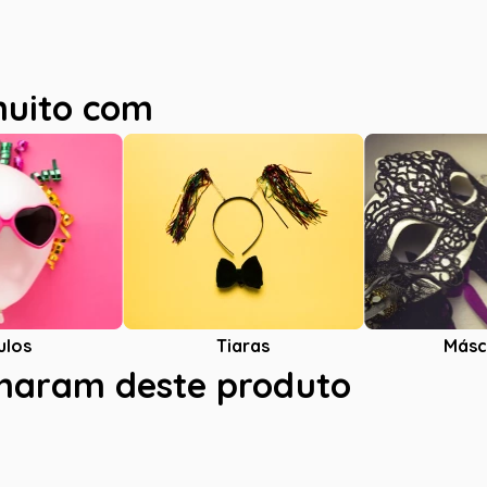
muito com
ulos
Tiaras
Másc
charam deste produto