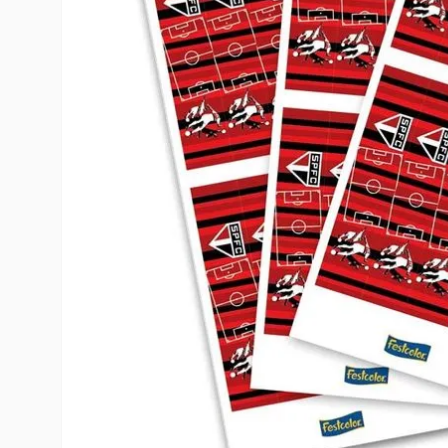
10
º
rumi