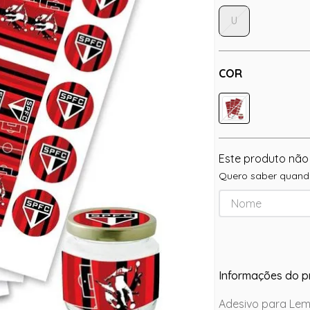
U
COR
Este produto não
Quero saber quando
Informações do p
Adesivo para Lem