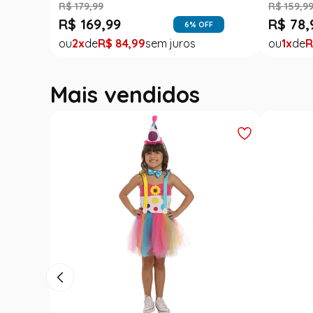
R$
179
,
99
R$
159
,
9
R$
169
,
99
R$
78
,
6
% OFF
2
R$
84
,
99
1
R
Mais vendidos