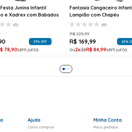
Festa Junina Infantil
Fantasia Cangaceiro Infant
o e Xadrex com Babados
Lampião com Chapéu
(0)
(0)
9
R$
229
,
99
90
R$
169
,
99
51
% OFF
26
% O
$
78
,
90
2
R$
84
,
99
ra
Ajuda
Minha Conta
Como comprar
Meus pedidos