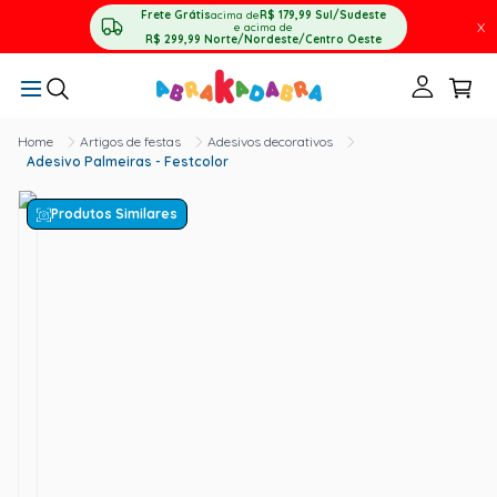
Frete Grátis
acima de
R$ 179,99
Sul/Sudeste
X
e acima de
R$ 299,99
Norte/Nordeste/Centro Oeste
Artigos de festas
Adesivos decorativos
Adesivo Palmeiras - Festcolor
Produtos Similares