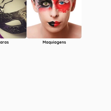
aras
Maquiagens