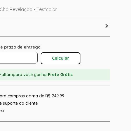
 Chá Revelação - Festcolor
Calcular O Frete
Faltam
para você ganhar
Frete Grátis
 para compras acima de R$ 249,99
 suporte ao cliente
ra