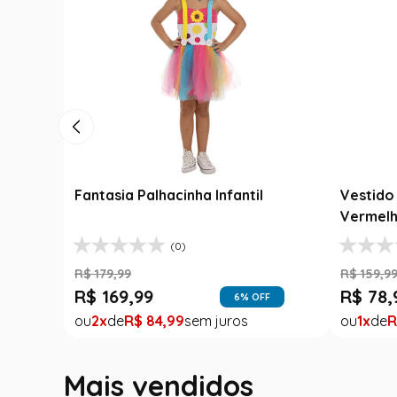
nable Luxo
Fantasia Festa Junina Adulto
R
h
Jardineira Xadrez Caipira Azul
F
R$
139
,
99
R
R$
99
,
99
R
1
R$
99
,
99
75
% OFF
Mais vendidos