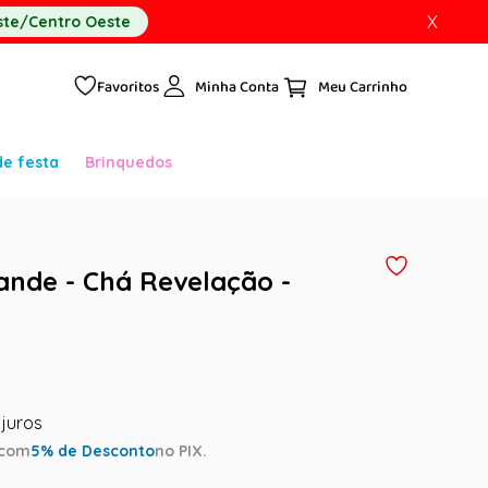
X
te/Centro Oeste
Favoritos
Minha Conta
de festa
Brinquedos
ande - Chá Revelação -
com
5
% de Desconto
no PIX.