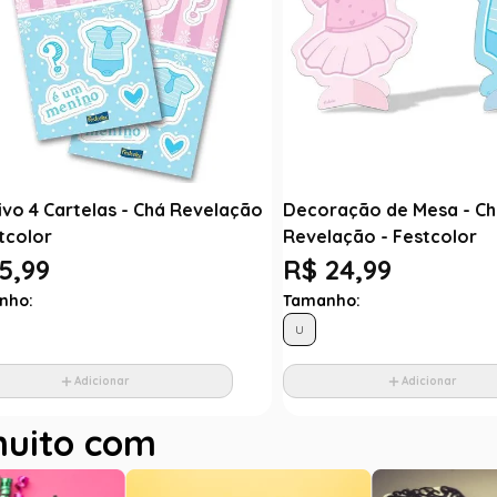
ivo 4 Cartelas - Chá Revelação
Decoração de Mesa - C
tcolor
Revelação - Festcolor
5,99
R$ 24,99
nho:
Tamanho:
U
Adicionar
Adicionar
muito com