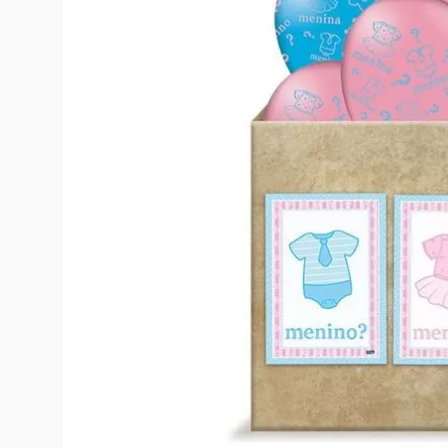
10
º
rumi