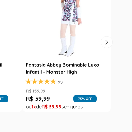
unina Carimbó
Saia Festa Junina Infantil Branca
rassol
Noivinha com Fitas Coloridas
R$
78
,
90
R$
49
,
99
1
R$
49
,
99