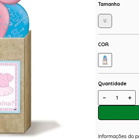
Tamanho
U
COR
Quantidade
－
＋
Informações do p