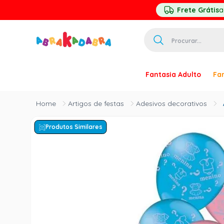
Frete Grátis
a
Procurar...
TERMOS MAIS 
Fantasia Adulto
Fan
1
º
homem ar
2
º
princesa
Artigos de festas
Adesivos decorativos
3
º
pirata
Produtos Similares
4
º
mascara
5
º
paquita
6
º
harry pott
7
º
palhaço
8
º
kpop
9
º
branca ne