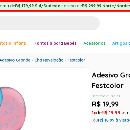
cima de
R$ 179,99
Sul/Sudeste
e acima de
R$ 299,99
Norte/Nordes
BUSCADOS
tasia Infantil
Fantasia para Bebês
Acessórios
Artigos 
anha
Adesivo Grande - Chá Revelação - Festcolor
Adesivo Gr
Festcolor
Referência
:
74398
er
R$
19
,
99
1
R$
19
,
99
ou
R$
18.99
à vista
ve