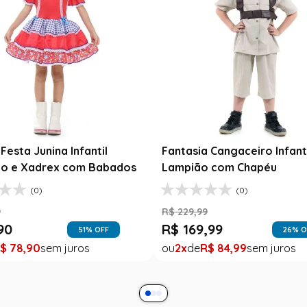
Saia Infantil Festa J
Xadrez Preto com Gi
R$
129
,
99
oupa Festa Junina Bebê Menina
R$
78
,
90
antasia Rosa Floral com Renda
$
189
,
99
1
R$
78
,
90
$
99
,
99
1
R$
99
,
99