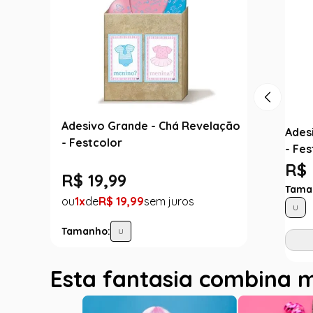
Adesivo Grande - Chá Revelação
Ades
- Festcolor
- Fes
R$ 
R$
19
,
99
Tama
1
R$
19
,
99
U
Tamanho:
U
Esta fantasia combina 