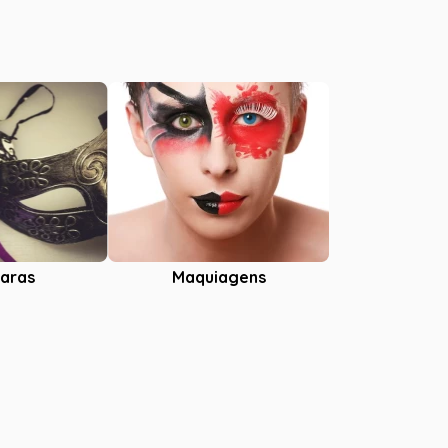
aras
Maquiagens