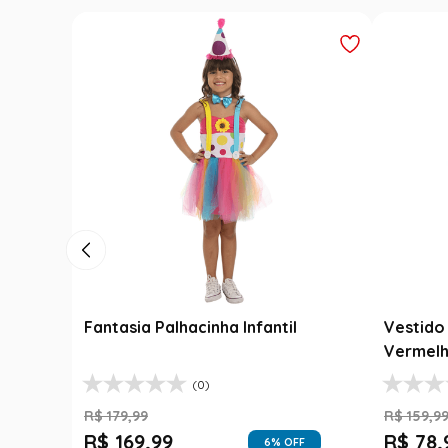
Fantasia Palhacinha Infantil
Vestido 
Vermelh
(0)
R$
179
,
99
R$
159
,
9
R$
169
,
99
R$
78
,
6
% OFF