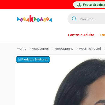
Frete Grátis
a
Procurar...
TERMOS MAIS 
Fantasia Adulto
Fan
1
º
homem ar
2
º
princesa
Acessórios
Maquiagens
Adesivo facial
3
º
pirata
Produtos Similares
4
º
palhaço
5
º
mascara
6
º
paquita
7
º
harry pott
8
º
kpop
9
º
branca ne