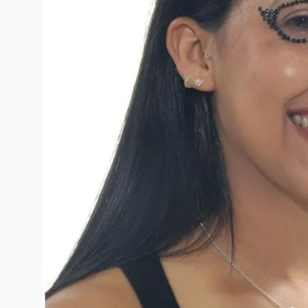
10
º
toy story