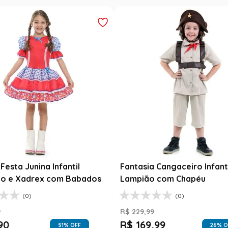
Festa Junina Infantil
Fantasia Cangaceiro Infant
o e Xadrex com Babados
Lampião com Chapéu
(0)
(0)
9
R$
229
,
99
90
R$
169
,
99
51
% OFF
26
% O