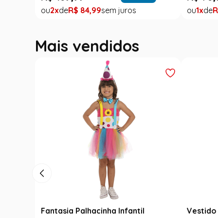
2
R$
84
,
99
1
R
Mais vendidos
Fantasia Palhacinha Infantil
Vestido 