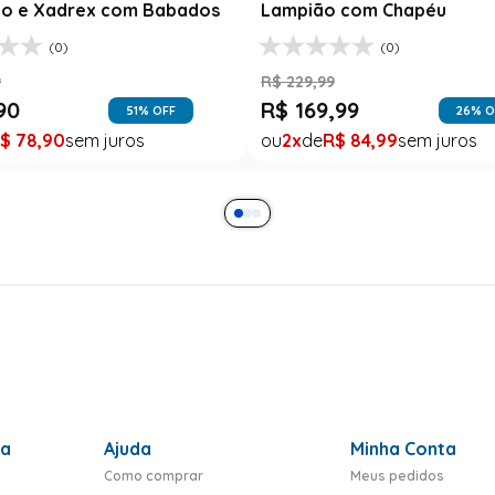
o e Xadrex com Babados
Lampião com Chapéu
(0)
(0)
9
R$
229
,
99
90
R$
169
,
99
51
% OFF
26
% O
$
78
,
90
2
R$
84
,
99
ra
Ajuda
Minha Conta
Como comprar
Meus pedidos