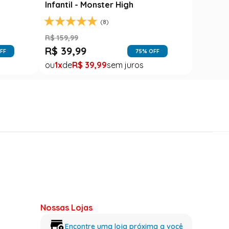
Infantil - Monster High
(8)
R$
159
,
99
R$
39
,
99
FF
75
% OFF
1
R$
39
,
99
Nossas Lojas
Encontre uma loja próxima a você