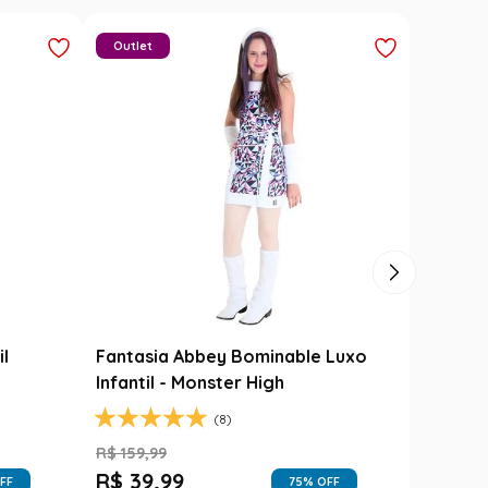
Outlet
il
Fantasia Abbey Bominable Luxo
Infantil - Monster High
(8)
R$
159
,
99
R$
39
,
99
FF
75
% OFF