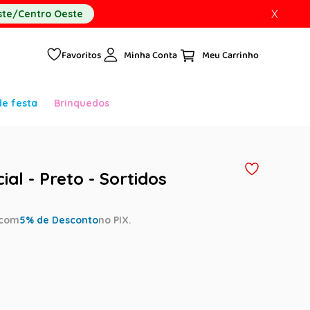
X
te/Centro Oeste
Favoritos
Minha Conta
de festa
Brinquedos
ial - Preto - Sortidos
com
5
% de Desconto
no PIX.