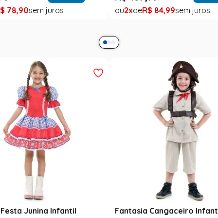
$
78
,
90
2
R$
84
,
99
Festa Junina Infantil
Fantasia Cangaceiro Infant