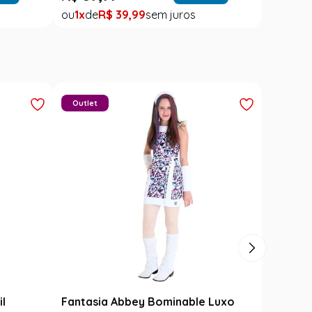
1
R$
39
,
99
Outlet
il
Fantasia Abbey Bominable Luxo