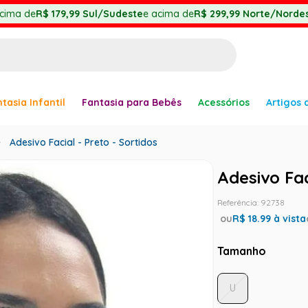
cima de
R$ 179,99
Sul/Sudeste
e acima de
R$ 299,99
Norte/Nordes
BUSCADOS
tasia Infantil
Fantasia para Bebês
Acessórios
Artigos 
anha
Adesivo Facial - Preto - Sortidos
Adesivo Fac
Referência
:
92738
ou
R$
18.99
à vista
Tamanho
er
U
ve