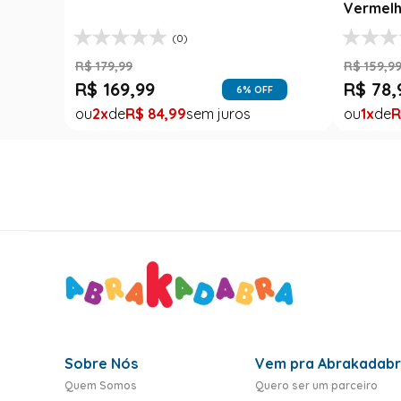
Vermelh
(0)
R$
179
,
99
R$
159
,
9
R$
169
,
99
R$
78
,
6
% OFF
2
R$
84
,
99
1
R
Sobre Nós
Vem pra Abrakadab
Quem Somos
Quero ser um parceiro