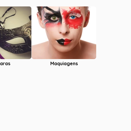
aras
Maquiagens