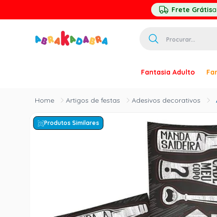
Frete Grátis
a
Procurar...
TERMOS MAIS 
Fantasia Adulto
Fan
1
º
homem ar
2
º
princesa
Artigos de festas
Adesivos decorativos
3
º
pirata
Produtos Similares
4
º
paquita
5
º
harry pott
6
º
mascara
7
º
palhaço
8
º
kpop
9
º
rumi