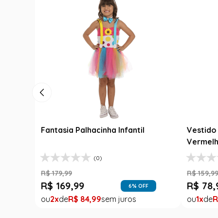
Fantasia Cangaceiro Infantil
Fantasia Abbey Bom
Lampião com Chapéu
Infantil - Monster H
(0)
(8)
R$
229
,
99
R$
159
,
99
R$
169
,
99
R$
39
,
99
26
% OFF
2
R$
84
,
99
1
R$
39
,
99