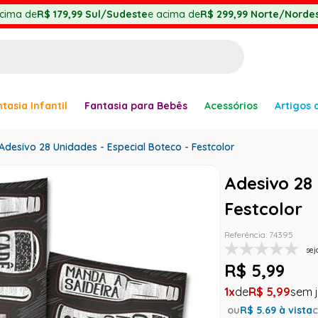
cima de
R$ 179,99
Sul/Sudeste
e acima de
R$ 299,99
Norte/Nordes
BUSCADOS
tasia Infantil
Fantasia para Bebês
Acessórios
Artigos 
anha
Adesivo 28 Unidades - Especial Boteco - Festcolor
Adesivo 28 
Festcolor
er
Referência
:
74395
sej
R$
5
,
99
1
R$
5
,
99
ou
R$
5.69
à vista