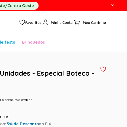
X
te/Centro Oeste
Favoritos
Minha Conta
de festa
Brinquedos
Unidades - Especial Boteco -
a o primeiro a avaliar
com
5
% de Desconto
no PIX.