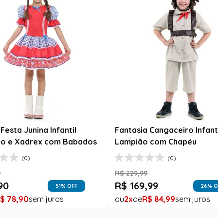
Fantasia Festa Junina Adulto
Jardineira Xadrez Caipira Azul
R$
139
,
99
inable Luxo
R$
99
,
99
igh
1
R$
99
,
99
75
% OFF