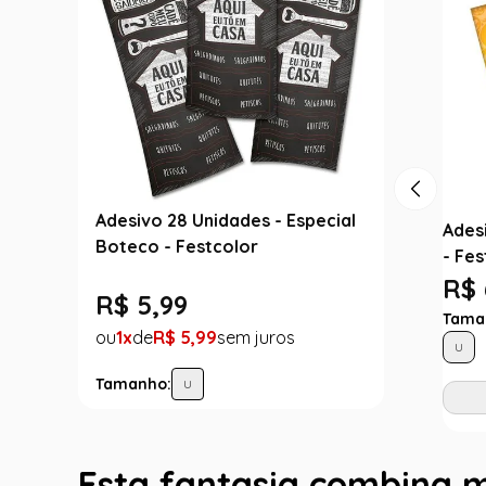
Adesivo 28 Unidades - Especial
Adesi
Boteco - Festcolor
- Fes
R$ 
R$
5
,
99
Tama
1
R$
5
,
99
U
Tamanho:
U
Esta fantasia combina 