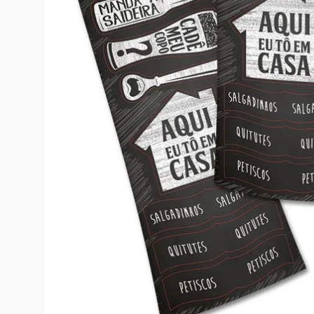
10
º
toy story