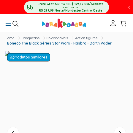
Frete Grátis
acima de
R$ 179,99
Sul/Sudeste
X
e acima de
R$ 299,99
Norte/Nordeste/Centro Oeste
Brinquedos
Colecionáveis
Action figures
Boneco The Black Séries Star Wars - Hasbro - Darth Vader
Produtos Similares