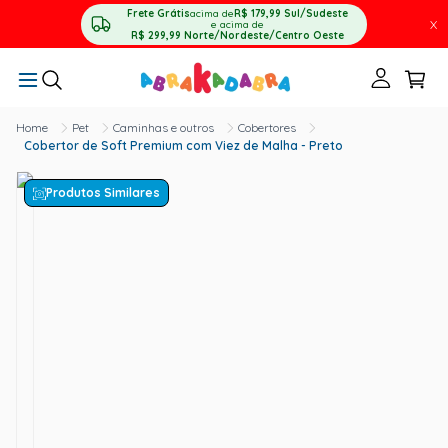
Frete Grátis
acima de
R$ 179,99
Sul/Sudeste
X
e acima de
R$ 299,99
Norte/Nordeste/Centro Oeste
Pet
Caminhas e outros
Cobertores
Cobertor de Soft Premium com Viez de Malha - Preto
Produtos Similares