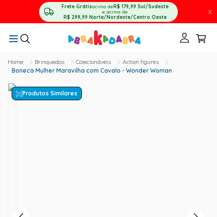
Frete Grátis
acima de
R$ 179,99
Sul/Sudeste
X
e acima de
R$ 299,99
Norte/Nordeste/Centro Oeste
Brinquedos
Colecionáveis
Action figures
Boneca Mulher Maravilha com Cavalo - Wonder Woman
Produtos Similares