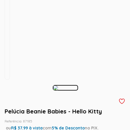
Pelúcia Beanie Babies - Hello Kitty
Referência
:
87185
ou
R$
37.99
à vista
com
5
% de Desconto
no PIX.