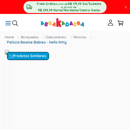
Frete Grátis
acima de
R$ 179,99
Sul/Sudeste
X
e acima de
R$ 299,99
Norte/Nordeste/Centro Oeste
Brinquedos
Colecionáveis
Pelúcias
Pelúcia Beanie Babies - Hello Kitty
Produtos Similares