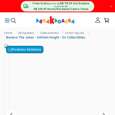
Frete Grátis
acima de
R$ 179,99
Sul/Sudeste
X
e acima de
R$ 299,99
Norte/Nordeste/Centro Oeste
Brinquedos
Colecionáveis
Action figures
Boneco The Joker - Arkham Knight - Dc Collectibles
Produtos Similares