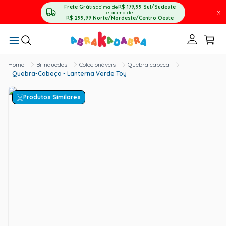
Frete Grátis
acima de
R$ 179,99
Sul/Sudeste
X
e acima de
R$ 299,99
Norte/Nordeste/Centro Oeste
Brinquedos
Colecionáveis
Quebra cabeça
Quebra-Cabeça - Lanterna Verde Toy
Produtos Similares