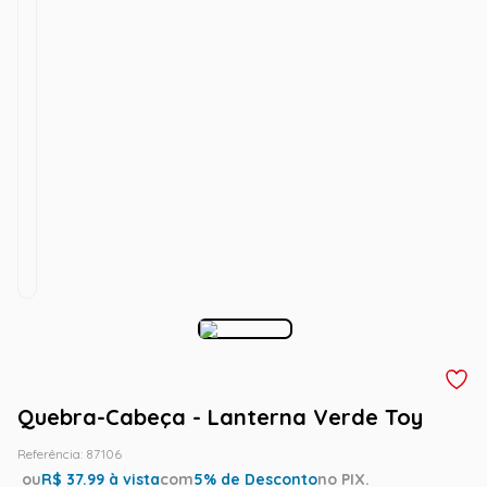
Quebra-Cabeça - Lanterna Verde Toy
Referência
:
87106
ou
R$
37.99
à vista
com
5
% de Desconto
no PIX.